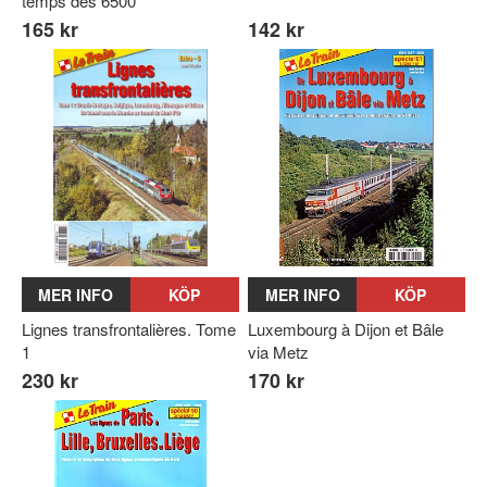
temps des 6500
165 kr
142 kr
MER INFO
KÖP
MER INFO
KÖP
Lignes transfrontalières. Tome
Luxembourg à Dijon et Bâle
1
via Metz
230 kr
170 kr