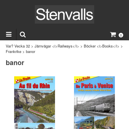
0
Var? Vecka 32
>
Järnvägar <i>Railways</i>
>
Böcker <i>Books</i>
>
Frankrike
>
banor
banor