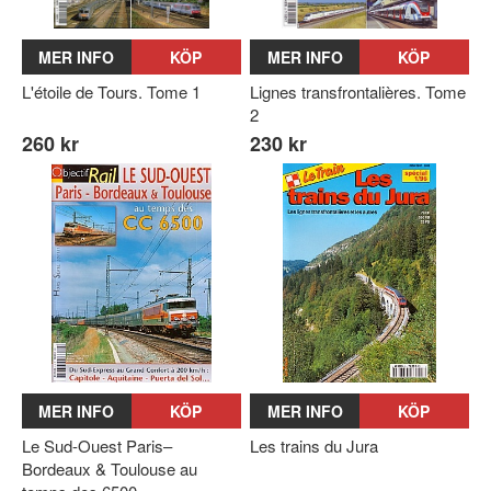
MER INFO
KÖP
MER INFO
KÖP
L'étoile de Tours. Tome 1
Lignes transfrontalières. Tome
2
260 kr
230 kr
MER INFO
KÖP
MER INFO
KÖP
Le Sud-Ouest Paris–
Les trains du Jura
Bordeaux & Toulouse au