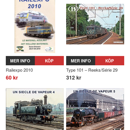
MER INFO
KÖP
MER INFO
KÖP
Railexpo 2010
Type 101 – Reeks/Série 29
60 kr
312 kr