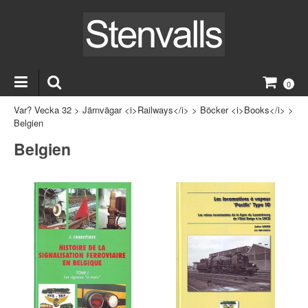
0
Var? Vecka 32
>
Järnvägar <i>Railways</i>
>
Böcker <i>Books</i>
>
Belgien
Belgien