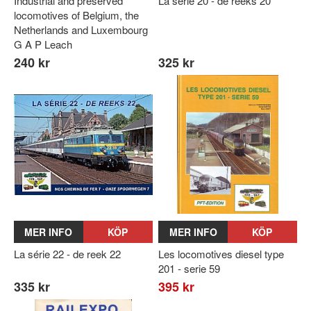
Industrial and preserved
La serie 20 - de reeks 20
locomotives of Belgium, the
Netherlands and Luxembourg
G A P Leach
240 kr
325 kr
MER INFO
KÖP
MER INFO
KÖP
La série 22 - de reek 22
Les locomotives diesel type
201 - serie 59
335 kr
395 kr