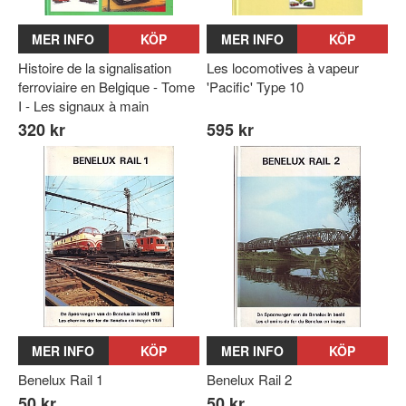
MER INFO
KÖP
MER INFO
KÖP
Histoire de la signalisation
Les locomotives à vapeur
ferroviaire en Belgique - Tome
'Pacific' Type 10
I - Les signaux à main
320 kr
595 kr
MER INFO
KÖP
MER INFO
KÖP
Benelux Rail 1
Benelux Rail 2
50 kr
50 kr