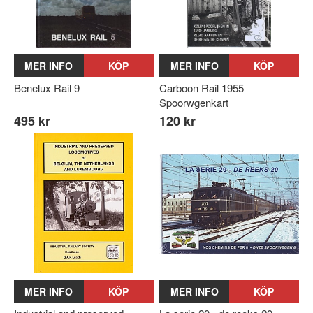
MER INFO
KÖP
MER INFO
KÖP
Benelux Rail 9
Carboon Rail 1955
Spoorwgenkart
495 kr
120 kr
MER INFO
KÖP
MER INFO
KÖP