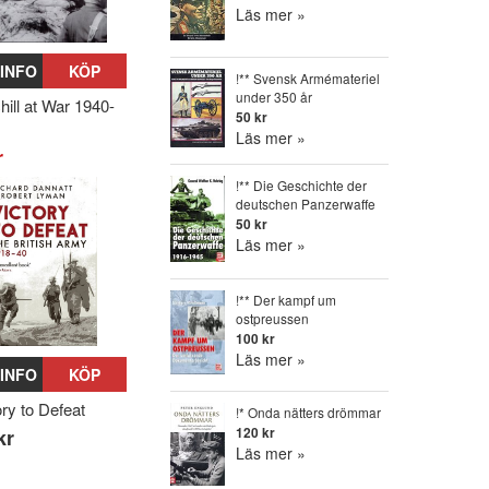
Läs mer »
INFO
KÖP
!** Svensk Armémateriel
under 350 år
hill at War 1940-
50 kr
Läs mer »
r
!** Die Geschichte der
deutschen Panzerwaffe
50 kr
Läs mer »
!** Der kampf um
ostpreussen
100 kr
Läs mer »
INFO
KÖP
ory to Defeat
!* Onda nätters drömmar
120 kr
kr
Läs mer »