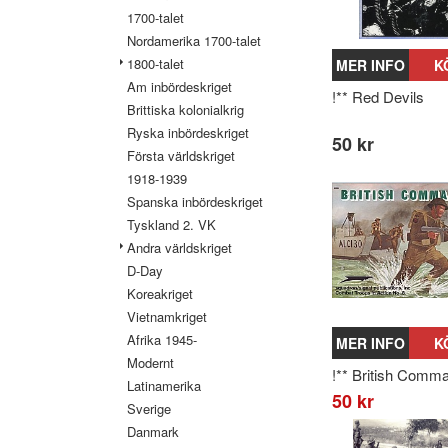
1700-talet
Nordamerika 1700-talet
1800-talet
MER INFO
K
Am inbördeskriget
!** Red Devils
Brittiska kolonialkrig
Ryska inbördeskriget
50 kr
Första världskriget
1918-1939
Spanska inbördeskriget
Tyskland 2. VK
Andra världskriget
D-Day
Koreakriget
Vietnamkriget
Afrika 1945-
MER INFO
K
Modernt
!** British Comm
Latinamerika
50 kr
Sverige
Danmark