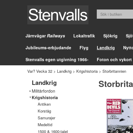
Järnvägar
Railways
Lokaltrafik
Sjökrig
Sjö
Jubileums-erbjudande
Flyg
Landkrig
Nytt
Stenvalls egen utgivning 1966-
Foton och vykort
Var? Vecka 32
>
Landkrig
>
Krigshistoria
>
Storbritannien
Storbrit
Landkrig
Militärfordon
Krigshistoria
Antiken
Korståg
Samurajer
Medeltid
1500 & 1600-talet