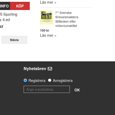
Läs mer »
INFO
KÖP
!** Svenska
05 Sporting
försvarsmaktens
s 4.ed
fälttecken efter
kr
milleniumskiftet
100 kr
Läs mer »
Nästa
Nyhetsbrev
Registrera
Avregistrera
OK