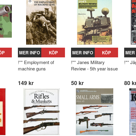
ÖP
MER INFO
KÖP
MER INFO
KÖP
MER 
!** Employment of
!** Janes Military
!** J
machine guns
Review - 5th year issue
149 kr
50 kr
80 k