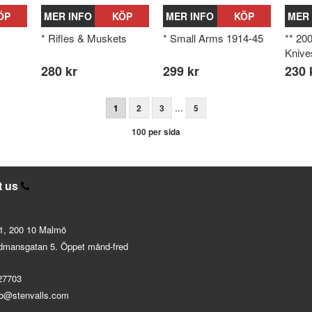
ÖP
MER INFO
KÖP
MER INFO
KÖP
MER 
* Rifles & Muskets
* Small Arms 1914-45
** 20
Knive
280 kr
299 kr
230 
...
1
2
3
5
100 per sida
t us
1, 200 10 Malmö
dmansgatan 5. Öppet månd-fred
27703
fo@stenvalls.com