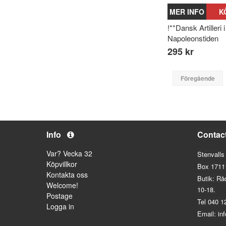
MER INFO
K
!**Dansk Artilleri i
Napoleonstiden
295 kr
Föregående
Info
Contac
Var? Vecka 32
Stenvalls
Köpvillkor
Box 1711
Kontakta oss
Butik: Rå
Welcome!
10-18.
Postage
Tel 040 1
Logga in
Email: in