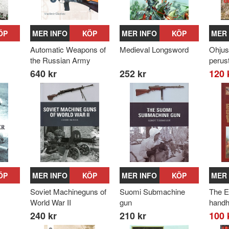
ÖP
MER INFO
KÖP
MER INFO
KÖP
MER 
Automatic Weapons of
Medieval Longsword
Ohjus
the Russian Army
perust
640 kr
252 kr
120 
ÖP
MER INFO
KÖP
MER INFO
KÖP
MER 
Soviet Machineguns of
Suomi Submachine
The E
World War II
gun
handh
240 kr
210 kr
100 