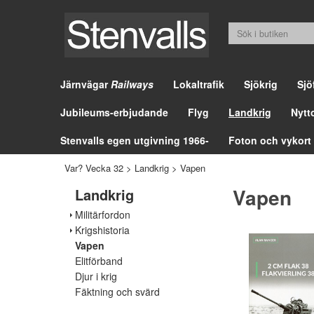
Järnvägar
Railways
Lokaltrafik
Sjökrig
Sjö
Jubileums-erbjudande
Flyg
Landkrig
Nytt
Stenvalls egen utgivning 1966-
Foton och vykort
Var? Vecka 32
>
Landkrig
>
Vapen
Vapen
Landkrig
Militärfordon
Krigshistoria
Vapen
Elitförband
Djur i krig
Fäktning och svärd