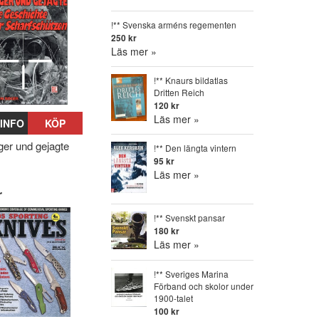
!** Svenska arméns regementen
250 kr
Läs mer »
!** Knaurs bildatlas
Dritten Reich
120 kr
Läs mer »
INFO
KÖP
äger und gejagte
!** Den längta vintern
95 kr
Läs mer »
r
!** Svenskt pansar
180 kr
Läs mer »
!** Sveriges Marina
Förband och skolor under
1900-talet
100 kr