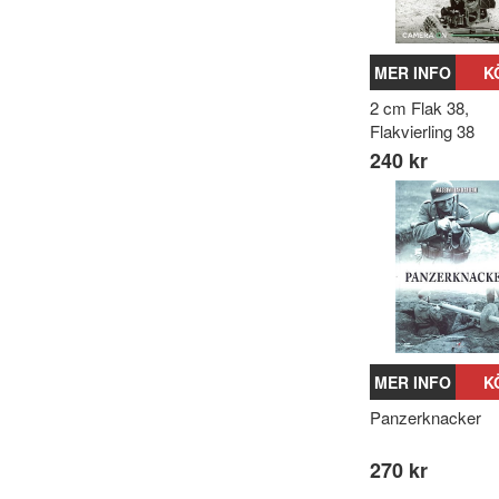
MER INFO
K
2 cm Flak 38,
Flakvierling 38
240 kr
MER INFO
K
Panzerknacker
270 kr