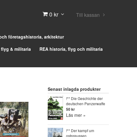
0 kr
Till kassan
 och företagshistoria, arkitektur
 flyg & militaria
REA historia, flyg och militaria
Senast inlagda produkter
!** Die Geschichte der
deutschen Panzerwaffe
50 kr
Läs mer »
!** Der kampf um
ostpreussen