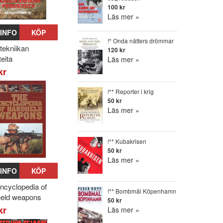
100 kr
Läs mer »
INFO
KÖP
!* Onda nätters drömmar
tekniikan
120 kr
eita
Läs mer »
kr
!** Reporter i krig
50 kr
Läs mer »
!** Kubakrisen
50 kr
Läs mer »
INFO
KÖP
ncyclopedia of
!** Bombmål Köpenhamn
eld weapons
50 kr
kr
Läs mer »