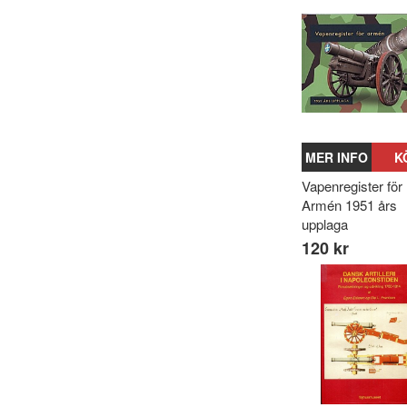
MER INFO
K
Vapenregister för
Armén 1951 års
upplaga
120 kr