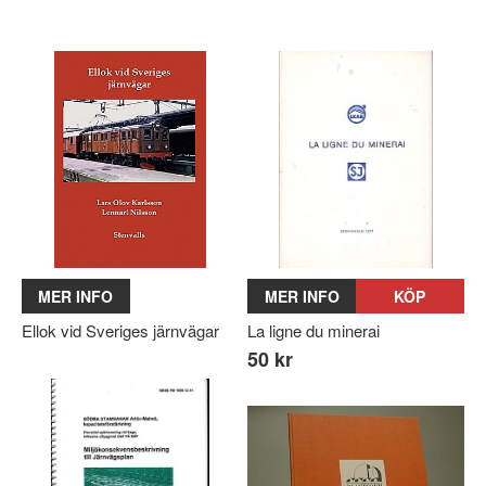
MER INFO
MER INFO
KÖP
Ellok vid Sveriges järnvägar
La ligne du minerai
50 kr