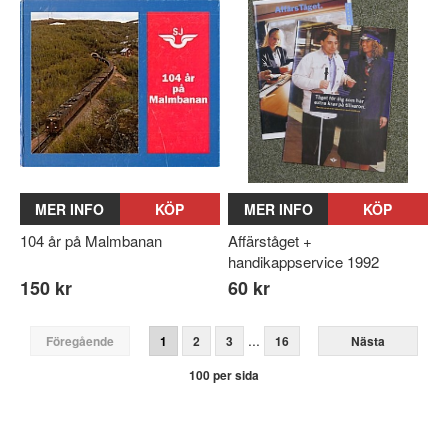
MER INFO
KÖP
MER INFO
KÖP
104 år på Malmbanan
Affärståget +
handikappservice 1992
150 kr
60 kr
...
Föregående
1
2
3
16
Nästa
100 per sida