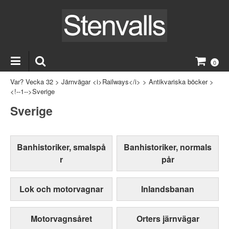
0
Var? Vecka 32
>
Järnvägar <i>Railways</i>
>
Antikvariska böcker
>
<!--1-->Sverige
Sverige
Banhistoriker, smalspå
Banhistoriker, normals
r
pår
Lok och motorvagnar
Inlandsbanan
Motorvagnsåret
Orters järnvägar