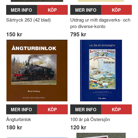
MER INFO
KÖP
MER INFO
KÖP
Särtryck 263 (42 blad)
Utdrag ur mitt dagsverks- och
pro diverse-konto
150 kr
795 kr
MER INFO
KÖP
MER INFO
KÖP
Ångturbinlok
100 år på Östersjön
180 kr
120 kr