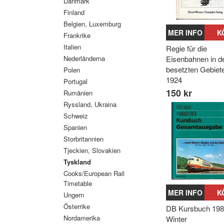
Danmark
Finland
Belgien, Luxemburg
MER INFO
K
Frankrike
Italien
Regie für die
Nederländerna
Eisenbahnen in d
besetzten Gebiet
Polen
1924
Portugal
150 kr
Rumänien
Ryssland, Ukraina
Schweiz
Spanien
Storbritannien
Tjeckien, Slovakien
Tyskland
Cooks/European Rail
Timetable
MER INFO
K
Ungern
Österrike
DB Kursbuch 198
Nordamerika
Winter