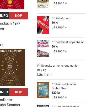
Läs mer »
INFO
KÖP
!** Kubakrisen
50 kr
rsbuch 1977
Läs mer »
er
!** Bombmål Köpenhamn
kr
50 kr
Läs mer »
!** Svenska arméns regementen
250 kr
Läs mer »
!** Knaurs bildatlas
Dritten Reich
INFO
KÖP
120 kr
Läs mer »
tliches
buch Sommer
!** Den längta vintern