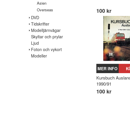
Asien
Overseas
100 kr
DVD
Tidskrifter
Modelljärnvägar
Skyltar och prylar
Ljud
Foton och vykort
Modeller
MER INFO
K
Kursbuch Auslan
1990/91
100 kr