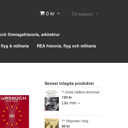
0 kr
Till kassan
 och företagshistoria, arkitektur
 flyg & militaria
REA historia, flyg och militaria
Senast inlagda produkter
!* Onda nätters drömmar
120 kr
Läs mer »
!** Reporter i krig
50 kr