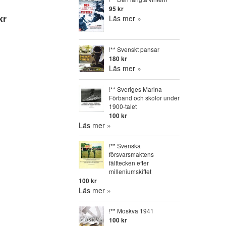
95 kr
kr
Läs mer »
!** Svenskt pansar
180 kr
Läs mer »
!** Sveriges Marina
Förband och skolor under
1900-talet
100 kr
Läs mer »
!** Svenska
försvarsmaktens
fälttecken efter
milleniumskiftet
100 kr
Läs mer »
!** Moskva 1941
100 kr