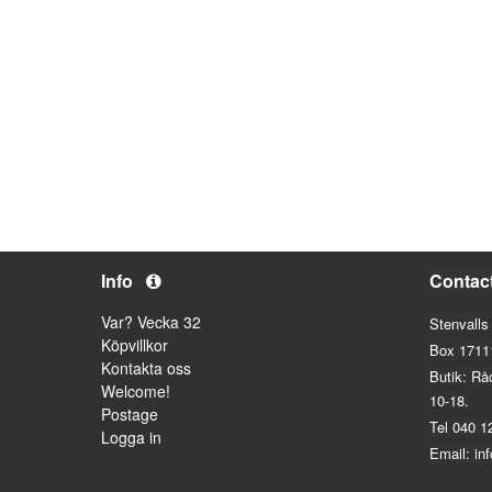
Info
Contac
Var? Vecka 32
Stenvalls
Köpvillkor
Box 1711
Kontakta oss
Butik: Rå
Welcome!
10-18.
Postage
Tel 040 1
Logga in
Email: in