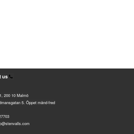
t us
1, 200 10 Malmö
dmansgatan 5. Öppet månd-fred
27703
fo@stenvalls.com