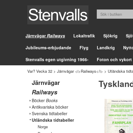
Järnvägar
Railways
Lokaltrafik
Sjökrig
Sjö
Jubileums-erbjudande
Flyg
Landkrig
Nytt
Stenvalls egen utgivning 1966-
Foton och vykort
Var? Vecka 32
>
Järnvägar <i>Railways</i>
>
Utländska tidta
Tysklan
Järnvägar
Railways
Böcker
Books
Antikvariska böcker
Svenska tidtabeller
Utländska tidtabeller
Norge