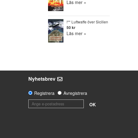
Läs mer »
!** Luftwaffe över Sicilien
50 kr
Läs mer »
Nyhetsbrev
Registrera
Avregistrera
OK