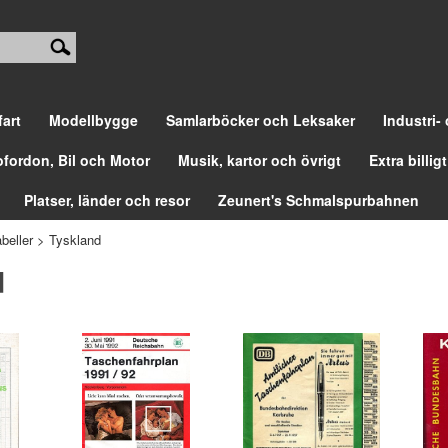
fart
Modellbygge
Samlarböcker och Leksaker
Industri-
ofordon, Bil och Motor
Musik, kartor och övrigt
Extra billigt
Platser, länder och resor
Zeunert's Schmalspurbahnen
beller
>
Tyskland
d