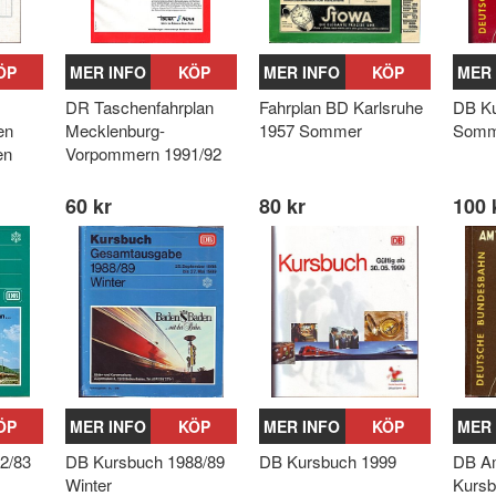
ÖP
MER INFO
KÖP
MER INFO
KÖP
MER 
DR Taschenfahrplan
Fahrplan BD Karlsruhe
DB Ku
en
Mecklenburg-
1957 Sommer
Somm
en
Vorpommern 1991/92
60 kr
80 kr
100 
ÖP
MER INFO
KÖP
MER INFO
KÖP
MER 
2/83
DB Kursbuch 1988/89
DB Kursbuch 1999
DB Am
Winter
Kurs