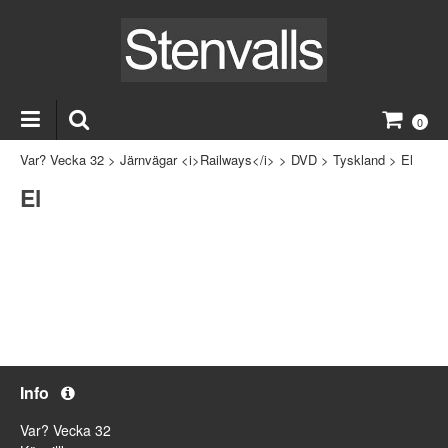
0
Var? Vecka 32
>
Järnvägar <i>Railways</i>
>
DVD
>
Tyskland
>
El
El
Info
Var? Vecka 32