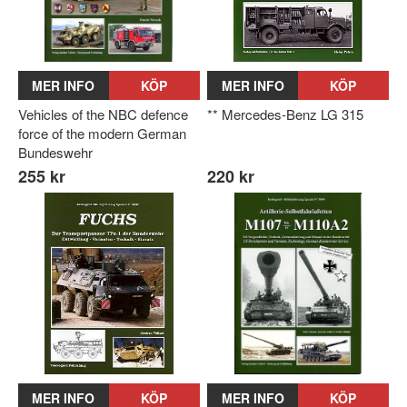
MER INFO
KÖP
MER INFO
KÖP
Vehicles of the NBC defence
** Mercedes-Benz LG 315
force of the modern German
Bundeswehr
255 kr
220 kr
MER INFO
KÖP
MER INFO
KÖP