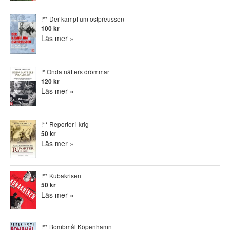
!** Der kampf um ostpreussen
100 kr
Läs mer »
!* Onda nätters drömmar
120 kr
Läs mer »
!** Reporter i krig
50 kr
Läs mer »
!** Kubakrisen
50 kr
Läs mer »
!** Bombmål Köpenhamn