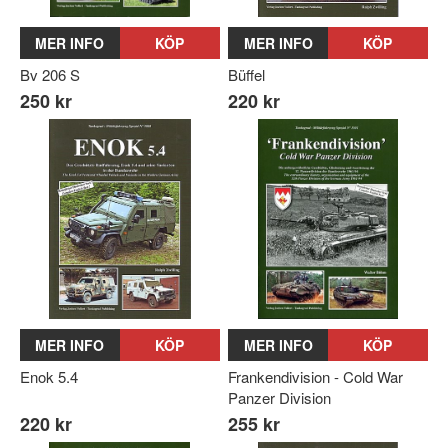
MER INFO
KÖP
MER INFO
KÖP
Bv 206 S
Büffel
250 kr
220 kr
MER INFO
KÖP
MER INFO
KÖP
Enok 5.4
Frankendivision - Cold War
Panzer Division
220 kr
255 kr