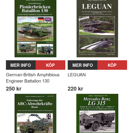
MER INFO
KÖP
MER INFO
KÖP
German-British Amphibious
LEGUAN
Engineer Battalion 130
250 kr
220 kr