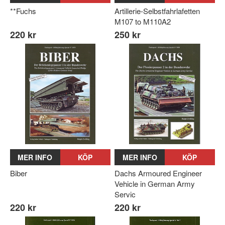
**Fuchs
Artillerie-Selbstfahrlafetten
M107 to M110A2
220 kr
250 kr
MER INFO
KÖP
MER INFO
KÖP
Biber
Dachs Armoured Engineer
Vehicle in German Army
Servic
220 kr
220 kr