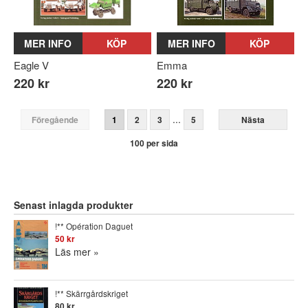
MER INFO
KÖP
MER INFO
KÖP
Eagle V
Emma
220 kr
220 kr
...
Föregående
1
2
3
5
Nästa
100 per sida
Senast inlagda produkter
!** Opération Daguet
50 kr
Läs mer »
!** Skärrgårdskriget
80 kr