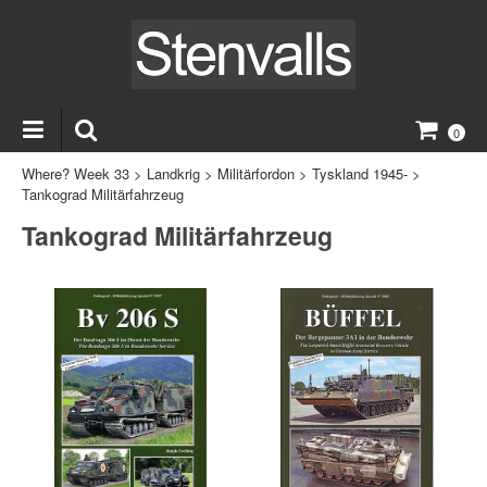
0
Where? Week 33
>
Landkrig
>
Militärfordon
>
Tyskland 1945-
>
Tankograd Militärfahrzeug
Tankograd Militärfahrzeug