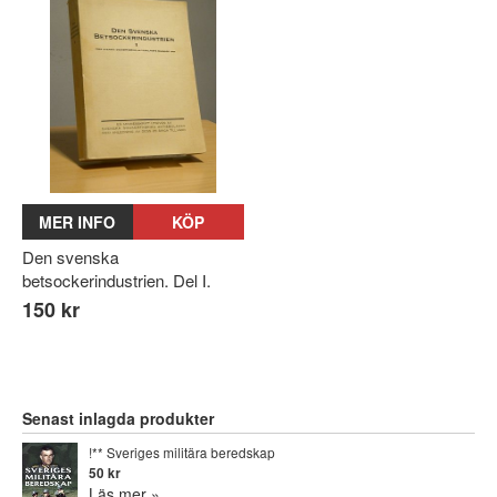
MER INFO
KÖP
Den svenska
betsockerindustrien. Del I.
150 kr
Senast inlagda produkter
!** Sveriges militära beredskap
50 kr
Läs mer »