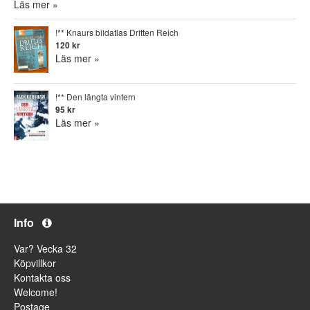
Läs mer »
!** Knaurs bildatlas Dritten Reich
120 kr
Läs mer »
!** Den längta vintern
95 kr
Läs mer »
Info
Var? Vecka 32
Köpvillkor
Kontakta oss
Welcome!
Postage