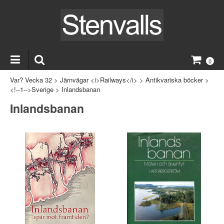
0
Var? Vecka 32
>
Järnvägar <i>Railways</i>
>
Antikvariska böcker
>
<!--1-->Sverige
>
Inlandsbanan
Inlandsbanan