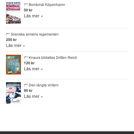
!** Bombmål Köpenhamn
50 kr
Läs mer »
!** Svenska arméns regementen
250 kr
Läs mer »
!** Knaurs bildatlas Dritten Reich
120 kr
Läs mer »
!** Den längta vintern
95 kr
Läs mer »