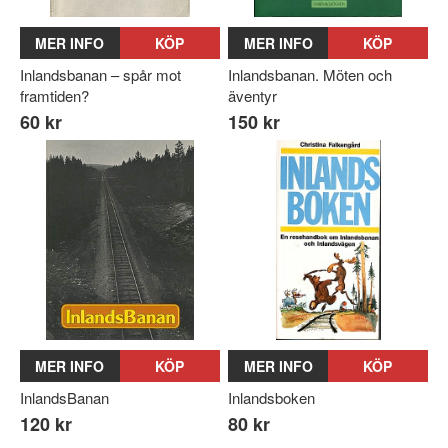
MER INFO
KÖP
MER INFO
KÖP
Inlandsbanan – spår mot
Inlandsbanan. Möten och
framtiden?
äventyr
60 kr
150 kr
MER INFO
KÖP
MER INFO
KÖP
InlandsBanan
Inlandsboken
120 kr
80 kr