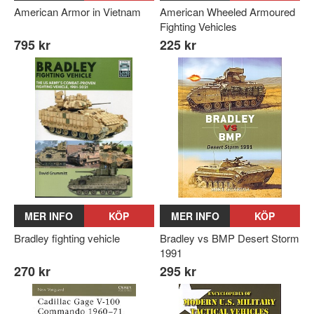
American Armor in Vietnam
American Wheeled Armoured
Fighting Vehicles
795 kr
225 kr
MER INFO
KÖP
MER INFO
KÖP
Bradley fighting vehicle
Bradley vs BMP Desert Storm
1991
270 kr
295 kr