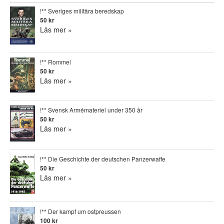
!** Sveriges militära beredskap
50 kr
Läs mer »
!** Rommel
50 kr
Läs mer »
!** Svensk Armémateriel under 350 år
50 kr
Läs mer »
!** Die Geschichte der deutschen Panzerwaffe
50 kr
Läs mer »
!** Der kampf um ostpreussen
100 kr