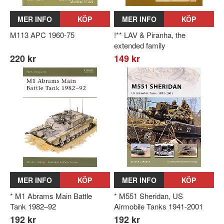
MER INFO
KÖP
MER INFO
KÖP
M113 APC 1960-75
!** LAV & Piranha, the
extended family
220 kr
149 kr
MER INFO
KÖP
MER INFO
KÖP
* M1 Abrams Main Battle
* M551 Sheridan, US
Tank 1982–92
Airmobile Tanks 1941-2001
192 kr
192 kr