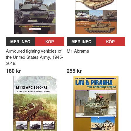
MER INFO
KÖP
MER INFO
KÖP
Armoured fighting vehicles of
M1 Abrams
the United States Army, 1945-
2018.
180 kr
255 kr