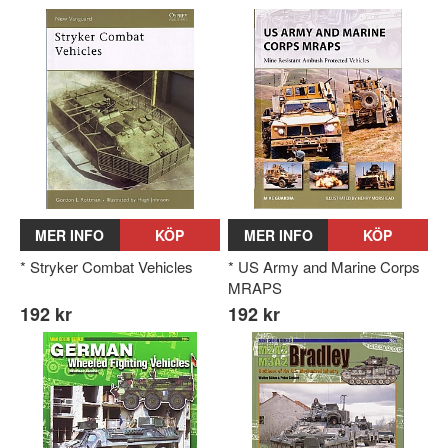
MER INFO
KÖP
MER INFO
KÖP
* Stryker Combat Vehicles
* US Army and Marine Corps
MRAPS
192 kr
192 kr