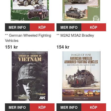
MER INFO
KÖP
MER INFO
KÖP
** German Wheeled Fighting
** M2A2 M3A2 Bradley
Vehicles
151 kr
154 kr
MER INFO
KÖP
MER INFO
KÖP