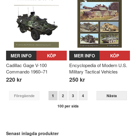
MER INFO
KÖP
MER INFO
KÖP
Cadillac Gage V-100
Encyclopedia of Modern U.S.
Commando 1960–71
Military Tactical Vehicles
220 kr
250 kr
Föregående
1
2
3
4
Nästa
100 per sida
Senast inlagda produkter