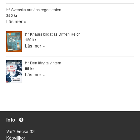
!** Svenska arméns regementen
250 kr
Läs mer »
!** Knaurs bildatlas Dritten Reich
120 kr
Läs mer »
!** Den längta vintern
95 kr
Läs mer »
Info
Var? Vecka 32
Köpvillkor