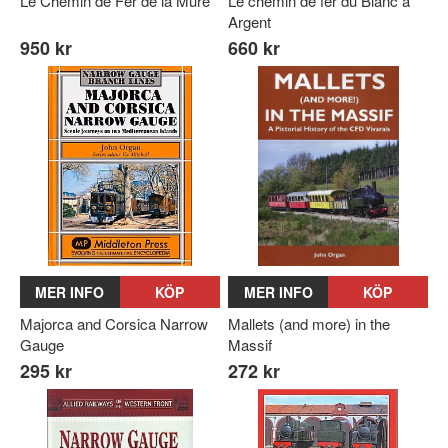
Le Chemin de Fer de la Mure
Le chemin de fer du Blanc à
Argent
950 kr
660 kr
MER INFO
KÖP
MER INFO
KÖP
Majorca and Corsica Narrow
Mallets (and more) in the
Gauge
Massif
295 kr
272 kr