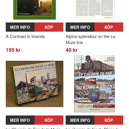
MER INFO
KÖP
MER INFO
KÖP
A Contrast in Islands
Alpine splendour on the La
Mure line
195 kr
40 kr
MER INFO
KÖP
MER INFO
KÖP