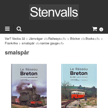
0
Var? Vecka 32
>
Järnvägar <i>Railways</i>
>
Böcker <i>Books</i>
>
Frankrike
>
smalspår <i>narrow gauge</i>
smalspår