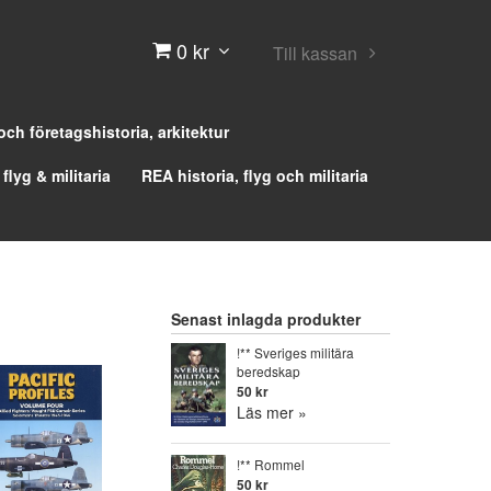
0 kr
Till kassan
 och företagshistoria, arkitektur
 flyg & militaria
REA historia, flyg och militaria
Senast inlagda produkter
!** Sveriges militära
beredskap
50 kr
Läs mer »
!** Rommel
50 kr