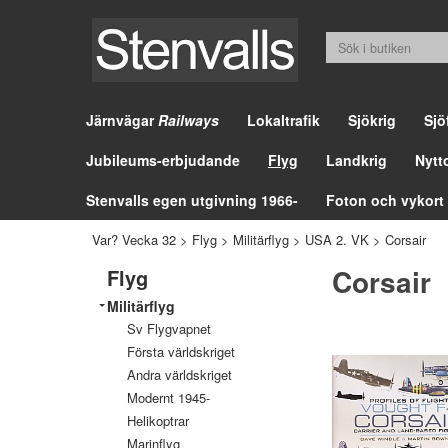
Järnvägar
Railways
Lokaltrafik
Sjökrig
Sjö
Jubileums-erbjudande
Flyg
Landkrig
Nytt
Stenvalls egen utgivning 1966-
Foton och vykort
Var? Vecka 32
>
Flyg
>
Militärflyg
>
USA 2. VK
>
Corsair
Corsair
Flyg
Militärflyg
Sv Flygvapnet
Första världskriget
Andra världskriget
Modernt 1945-
Helikoptrar
Marinflyg