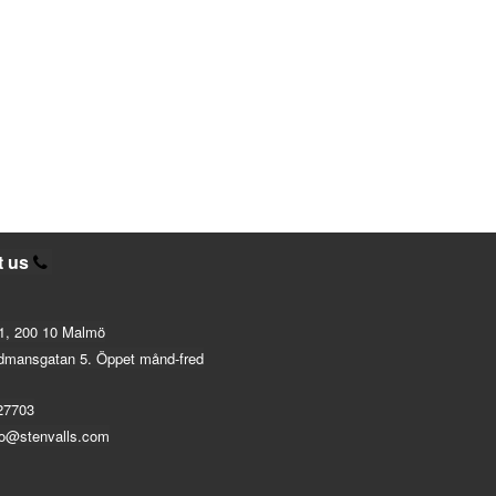
t us
1, 200 10 Malmö
dmansgatan 5. Öppet månd-fred
27703
fo@stenvalls.com