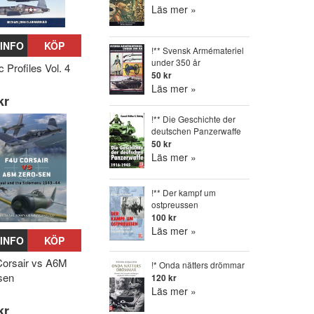
Läs mer »
INFO
KÖP
!** Svensk Armémateriel
under 350 år
c Profiles Vol. 4
50 kr
Läs mer »
kr
!** Die Geschichte der
deutschen Panzerwaffe
50 kr
Läs mer »
!** Der kampf um
ostpreussen
100 kr
Läs mer »
INFO
KÖP
orsair vs A6M
!* Onda nätters drömmar
sen
120 kr
Läs mer »
kr