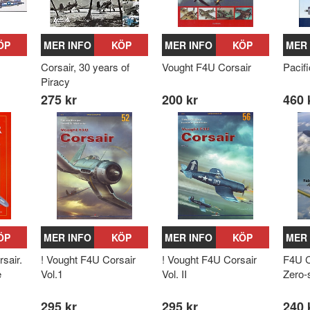
ÖP
MER INFO
KÖP
MER INFO
KÖP
MER 
Corsair, 30 years of
Vought F4U Corsair
Pacifi
Piracy
275 kr
200 kr
460 
ÖP
MER INFO
KÖP
MER INFO
KÖP
MER 
sair.
! Vought F4U Corsair
! Vought F4U Corsair
F4U C
e
Vol.1
Vol. II
Zero-
295 kr
295 kr
240 