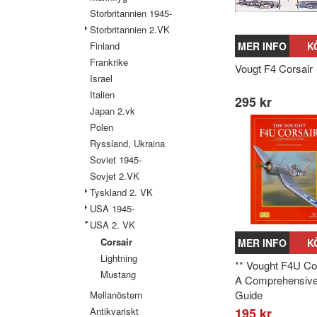
Storbritannien 1945-
Storbritannien 2.VK
Finland
MER INFO
K
Frankrike
Vougt F4 Corsair
Israel
Italien
295 kr
Japan 2.vk
Polen
Ryssland, Ukraina
Soviet 1945-
Sovjet 2.VK
Tyskland 2. VK
USA 1945-
USA 2. VK
Corsair
MER INFO
K
Lightning
** Vought F4U Cor
Mustang
A Comprehensiv
Guide
Mellanöstern
Antikvariskt
195 kr