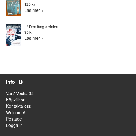
120 kr
Läs mer »
!** Den längta vintern
95 kr
Läs mer »
Info
Var? Vecka 32
Köpvillkor
Kontakta oss
Welcome!
Postage
Logga in