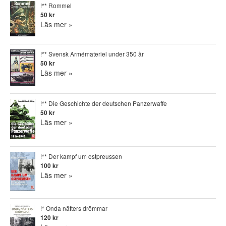
!** Rommel
50 kr
Läs mer »
!** Svensk Armémateriel under 350 år
50 kr
Läs mer »
!** Die Geschichte der deutschen Panzerwaffe
50 kr
Läs mer »
!** Der kampf um ostpreussen
100 kr
Läs mer »
!* Onda nätters drömmar
120 kr