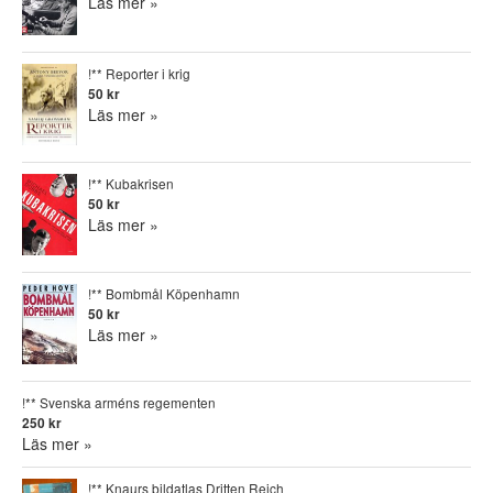
Läs mer »
!** Reporter i krig
50 kr
Läs mer »
!** Kubakrisen
50 kr
Läs mer »
!** Bombmål Köpenhamn
50 kr
Läs mer »
!** Svenska arméns regementen
250 kr
Läs mer »
!** Knaurs bildatlas Dritten Reich