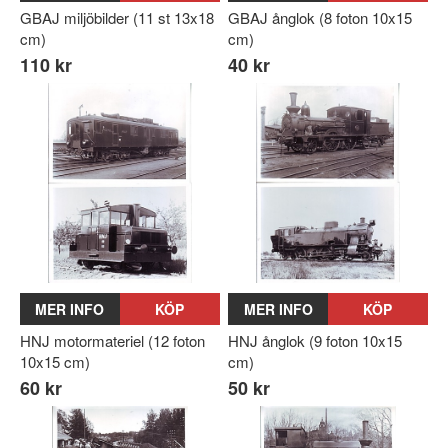
GBAJ miljöbilder (11 st 13x18
GBAJ ånglok (8 foton 10x15
cm)
cm)
110 kr
40 kr
MER INFO
KÖP
MER INFO
KÖP
HNJ motormateriel (12 foton
HNJ ånglok (9 foton 10x15
10x15 cm)
cm)
60 kr
50 kr