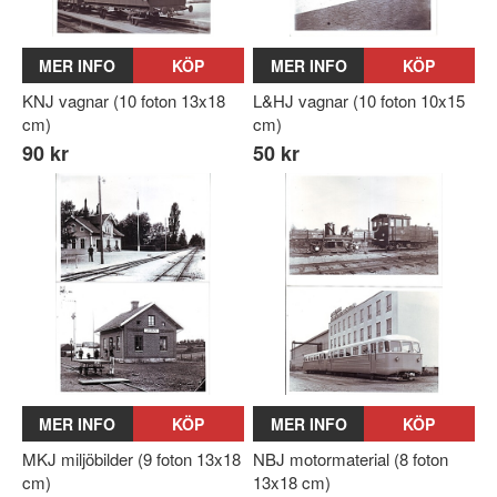
MER INFO
KÖP
MER INFO
KÖP
KNJ vagnar (10 foton 13x18
L&HJ vagnar (10 foton 10x15
cm)
cm)
90 kr
50 kr
MER INFO
KÖP
MER INFO
KÖP
MKJ miljöbilder (9 foton 13x18
NBJ motormaterial (8 foton
cm)
13x18 cm)