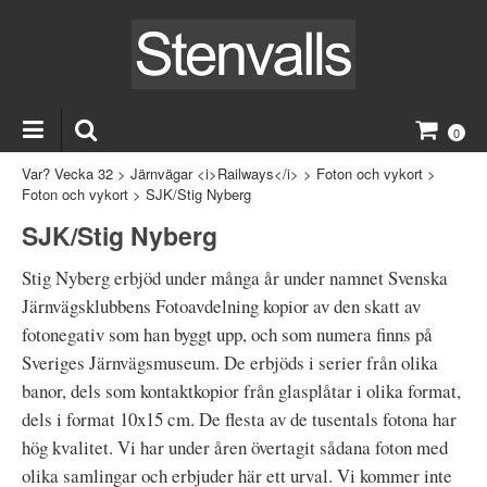
0
Var? Vecka 32
>
Järnvägar <i>Railways</i>
>
Foton och vykort
>
Foton och vykort
>
SJK/Stig Nyberg
SJK/Stig Nyberg
Stig Nyberg erbjöd under många år under namnet Svenska
Järnvägsklubbens Fotoavdelning kopior av den skatt av
fotonegativ som han byggt upp, och som numera finns på
Sveriges Järnvägsmuseum. De erbjöds i serier från olika
banor, dels som kontaktkopior från glasplåtar i olika format,
dels i format 10x15 cm. De flesta av de tusentals fotona har
hög kvalitet. Vi har under åren övertagit sådana foton med
olika samlingar och erbjuder här ett urval. Vi kommer inte