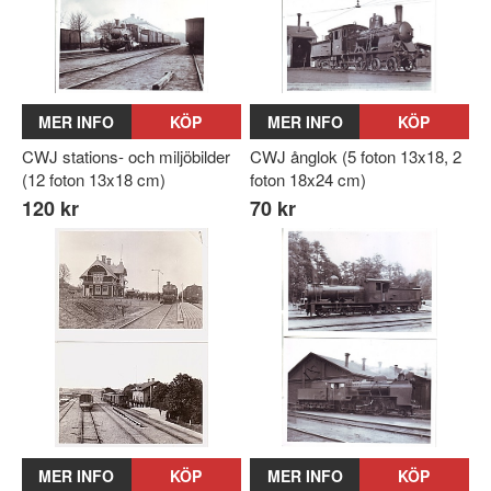
MER INFO
KÖP
MER INFO
KÖP
CWJ stations- och miljöbilder
CWJ ånglok (5 foton 13x18, 2
(12 foton 13x18 cm)
foton 18x24 cm)
120 kr
70 kr
MER INFO
KÖP
MER INFO
KÖP