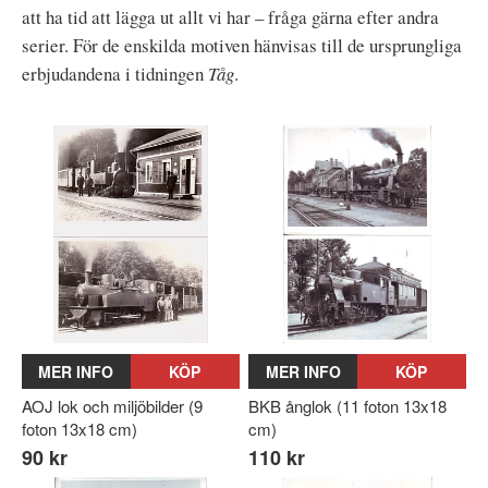
att ha tid att lägga ut allt vi har – fråga gärna efter andra
serier. För de enskilda motiven hänvisas till de ursprungliga
erbjudandena i tidningen
Tåg
.
MER INFO
KÖP
MER INFO
KÖP
AOJ lok och miljöbilder (9
BKB ånglok (11 foton 13x18
foton 13x18 cm)
cm)
90 kr
110 kr