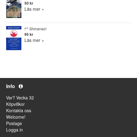
50 kr
Läs mer »
!** Shinanao!
95 kr
Läs mer »
Info
Var? Vecka 32
Köpvillkor
Kontakta oss
Welcome!
Postage
Logga in