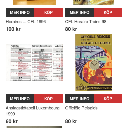
MER INFO
KÖP
MER INFO
KÖP
Horaires ... CFL 1996
CFL Horaire Trains 98
100 kr
80 kr
MER INFO
KÖP
MER INFO
KÖP
Anslagstidtabell Luxembourg
Officiële Reisgids
1999
60 kr
80 kr