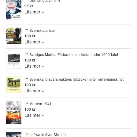
!** Den längta vintern
95 kr
Läs mer »
!** Svenskt pansar
180 kr
Läs mer »
!** Sveriges Marina Förband och skolor under 1900-talet
100 kr
Läs mer »
!** Svenska försvarsmaktens fälttecken efter milleniumskiftet
100 kr
Läs mer »
!** Moskva 1941
100 kr
Läs mer »
!** Luftwaffe över Sicilien