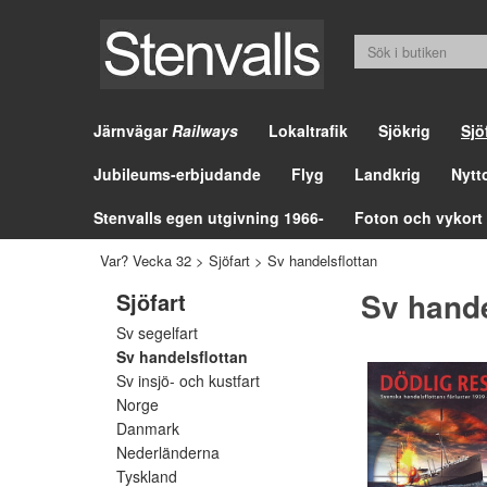
Järnvägar
Railways
Lokaltrafik
Sjökrig
Sjö
Jubileums-erbjudande
Flyg
Landkrig
Nytt
Stenvalls egen utgivning 1966-
Foton och vykort
Var? Vecka 32
>
Sjöfart
>
Sv handelsflottan
Sv hande
Sjöfart
Sv segelfart
Sv handelsflottan
Sv insjö- och kustfart
Norge
Danmark
Nederländerna
Tyskland