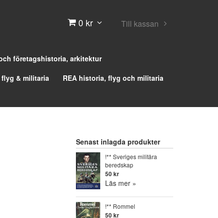
0 kr
Till kassan
 och företagshistoria, arkitektur
 flyg & militaria
REA historia, flyg och militaria
Senast inlagda produkter
!** Sveriges militära
beredskap
50 kr
Läs mer »
!** Rommel
50 kr