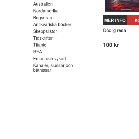
Australien
Nordamerika
Bogserare
MER INFO
K
Antikvariska böcker
Dödlig resa
Skeppslistor
Tidskrifter
100 kr
Titanic
REA
Foton och vykort
Kanaler, slussar och
båthissar