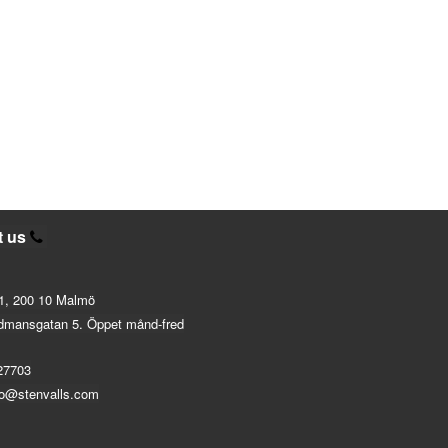
t us
1, 200 10 Malmö
dmansgatan 5. Öppet månd-fred
27703
fo@stenvalls.com