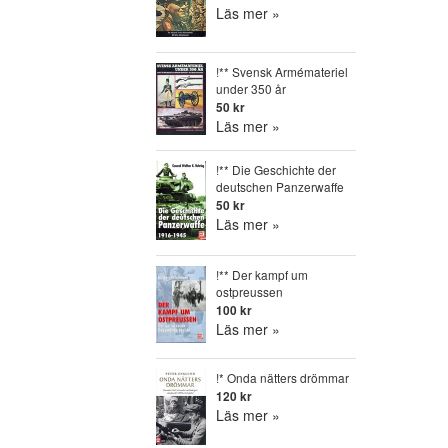
Läs mer »
!** Svensk Armémateriel
under 350 år
50 kr
Läs mer »
!** Die Geschichte der
deutschen Panzerwaffe
50 kr
Läs mer »
!** Der kampf um
ostpreussen
100 kr
Läs mer »
!* Onda nätters drömmar
120 kr
Läs mer »