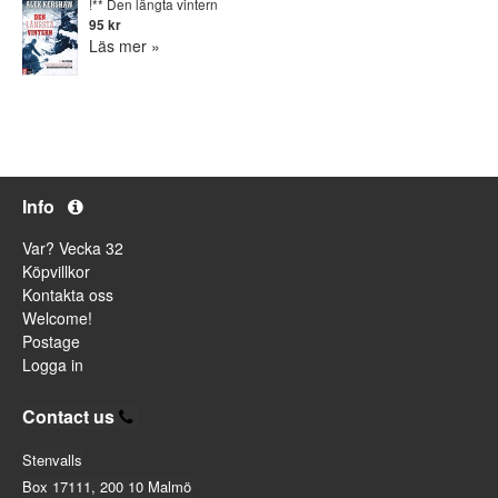
!** Den längta vintern
95 kr
Läs mer »
Info
Var? Vecka 32
Köpvillkor
Kontakta oss
Welcome!
Postage
Logga in
Contact us
Stenvalls
Box 17111, 200 10 Malmö