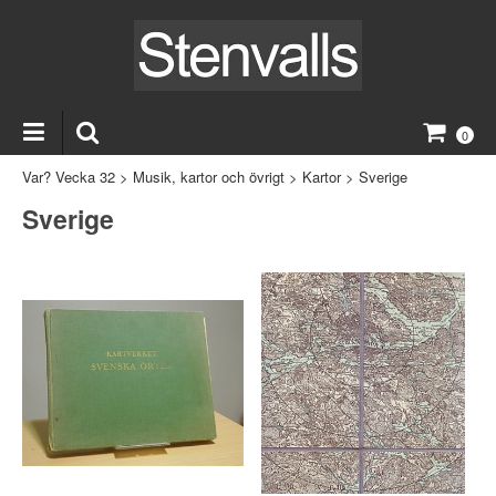
0
Var? Vecka 32
>
Musik, kartor och övrigt
>
Kartor
>
Sverige
Sverige