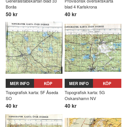
Generalstabskartan blad 33
Provisorisk översiktskarta
Borås
blad 4 Karlskrona
50 kr
40 kr
MER INFO
KÖP
MER INFO
KÖP
Topografisk karta: 5F Åseda
Topografisk karta: 5G
SO
Oskarshamn NV
40 kr
40 kr