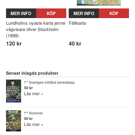
MER INFO
KÖP
MER INFO
KÖP
Lundholms nyaste karta jemte
Fältkarta
vägvisare öfver Stockholm
(1999)
120 kr
40 kr
Senast inlagda produkter
!** Sveriges militära beredskap
50 kr
Läs mer »
!** Rommel
50 kr
Läs mer »