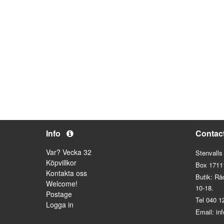
Info
Contac
Var? Vecka 32
Stenvalls
Köpvillkor
Box 1711
Kontakta oss
Butik: Rå
Welcome!
10-18.
Postage
Tel 040 1
Logga in
Email: in