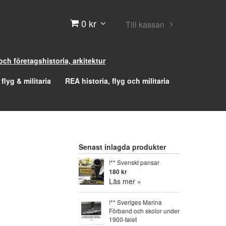
0 kr
Till kassan
 och företagshistoria, arkitektur
 flyg & militaria
REA historia, flyg och militaria
Senast inlagda produkter
!** Svenskt pansar
180 kr
Läs mer »
!** Sveriges Marina
Förband och skolor under
1900-talet