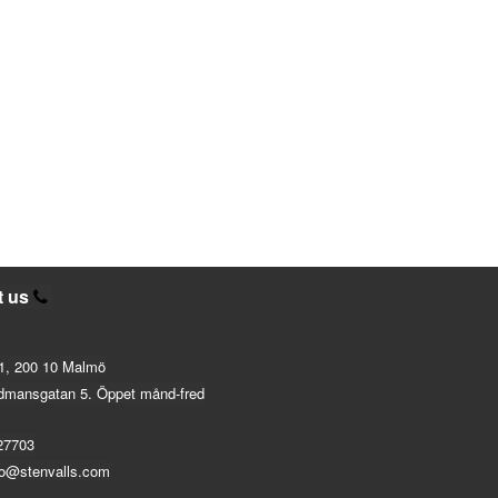
t us
1, 200 10 Malmö
dmansgatan 5. Öppet månd-fred
27703
fo@stenvalls.com