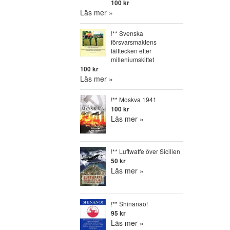
100 kr
Läs mer »
!** Svenska
försvarsmaktens
fälttecken efter
milleniumskiftet
100 kr
Läs mer »
!** Moskva 1941
100 kr
Läs mer »
!** Luftwaffe över Sicilien
50 kr
Läs mer »
!** Shinanao!
95 kr
Läs mer »