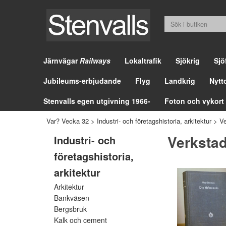
Järnvägar
Railways
Lokaltrafik
Sjökrig
Sjö
Jubileums-erbjudande
Flyg
Landkrig
Nytt
Stenvalls egen utgivning 1966-
Foton och vykort
Var? Vecka 32
>
Industri- och företagshistoria, arkitektur
>
Ve
Verkstad
Industri- och
företagshistoria,
arkitektur
Arkitektur
Bankväsen
Bergsbruk
Kalk och cement