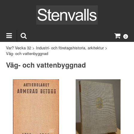
0
Var? Vecka 32
>
Industri- och företagshistoria, arkitektur
>
Väg- och vattenbyggnad
Väg- och vattenbyggnad