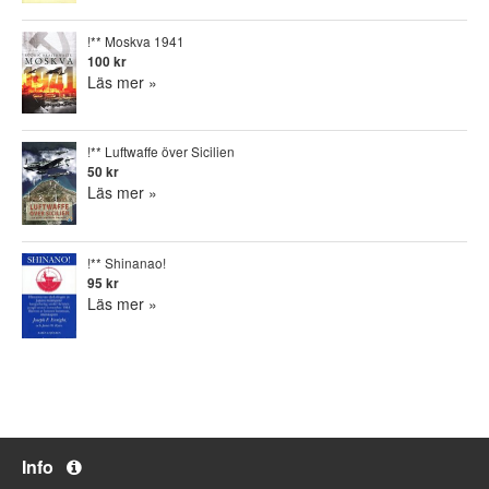
!** Moskva 1941
100 kr
Läs mer »
!** Luftwaffe över Sicilien
50 kr
Läs mer »
!** Shinanao!
95 kr
Läs mer »
Info