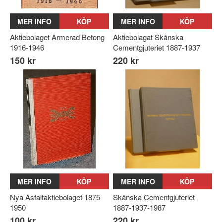
MER INFO
KÖP
MER INFO
KÖP
Aktiebolaget Armerad Betong
Aktiebolagat Skånska
1916-1946
Cementgjuteriet 1887-1937
150 kr
220 kr
MER INFO
KÖP
MER INFO
KÖP
Nya Asfaltaktiebolaget 1875-
Skånska Cementgjuteriet
1950
1887-1937-1987
100 kr
220 kr