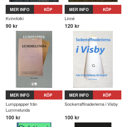
MER INFO
KÖP
MER INFO
KÖP
Kvinnfolki
Linné
90 kr
120 kr
MER INFO
KÖP
MER INFO
KÖP
Lumppapper från
Sockerraffinaderierna i Visby
Lummelunda
100 kr
100 kr