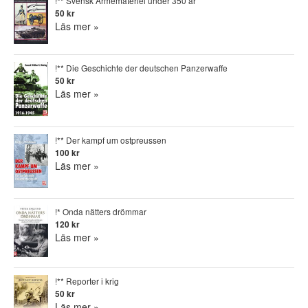
!** Svensk Armémateriel under 350 år
50 kr
Läs mer »
!** Die Geschichte der deutschen Panzerwaffe
50 kr
Läs mer »
!** Der kampf um ostpreussen
100 kr
Läs mer »
!* Onda nätters drömmar
120 kr
Läs mer »
!** Reporter i krig
50 kr
Läs mer »