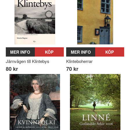
MER INFO
KÖP
MER INFO
KÖP
Järnvägen till Klintebys
Klinteboherrar
80 kr
70 kr