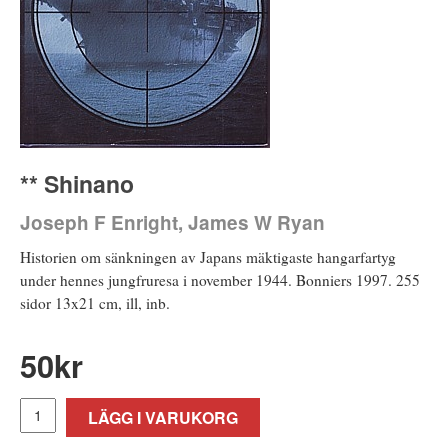
** Shinano
Joseph F Enright, James W Ryan
Historien om sänkningen av Japans mäktigaste hangarfartyg
under hennes jungfruresa i november 1944. Bonniers 1997. 255
sidor 13x21 cm, ill, inb.
50
kr
LÄGG I VARUKORG