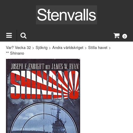
0
Var? Vecka 32
>
Sjökrig
>
Andra världskriget
>
Stilla havet
>
** Shinano