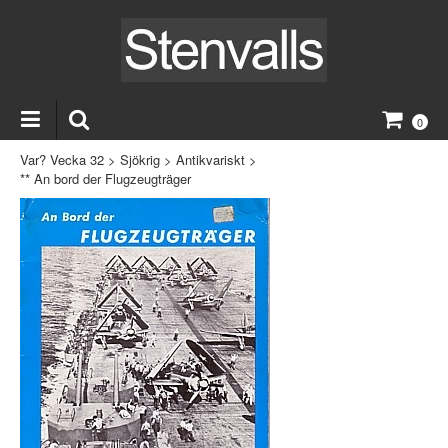
0
Var? Vecka 32
>
Sjökrig
>
Antikvariskt
>
** An bord der Flugzeugträger