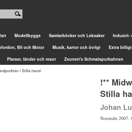
fart
Modellbygge
Samlarböcker och Leksaker
Industri-
ofordon, Bil och Motor
Musik, kartor och övrigt
Extra billigt
Platser, länder och resor
Zeunert's Schmalspurbahnen
ndpunkten i Stilla havet
!** Mid
Stilla h
Johan Lu
Norstedts 2007. 4