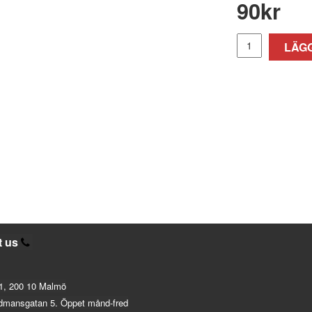
90
kr
LÄGG
t us
1, 200 10 Malmö
dmansgatan 5. Öppet månd-fred