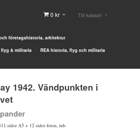
0 kr
Till kassan
 och företagshistoria, arkitektur
 flyg & militaria
REA historia, flyg och militaria
way 1942. Vändpunkten i
avet
pander
11 sidor A5 + 12 sidor foton, inb.