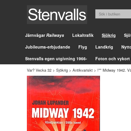
Järnvägar
Railways
Lokaltrafik
Sjökrig
Sjö
Jubileums-erbjudande
Flyg
Landkrig
Nytt
Stenvalls egen utgivning 1966-
Foton och vykort
Var? Vecka 32
>
Sjökrig
>
Antikvariskt
>
!** Midway 1942. Vä