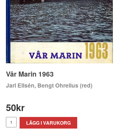
Vår Marin 1963
Jarl Ellsén, Bengt Ohrelius (red)
50
kr
LÄGG I VARUKORG