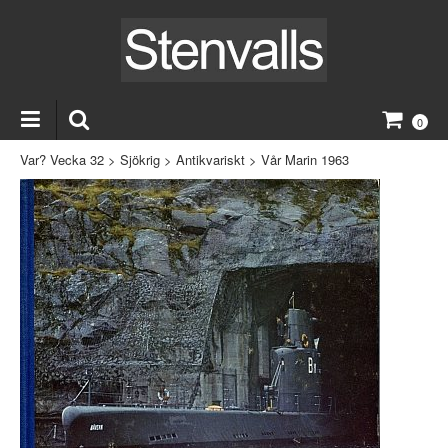
0
Var? Vecka 32
>
Sjökrig
>
Antikvariskt
>
Vår Marin 1963