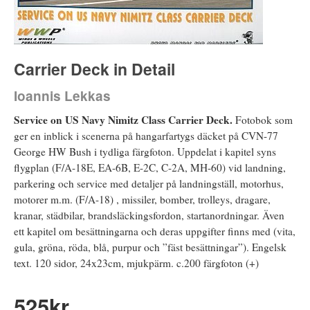
Carrier Deck in Detail
Ioannis Lekkas
Service on US Navy Nimitz Class Carrier Deck.
Fotobok som
ger en inblick i scenerna på hangarfartygs däcket på CVN-77
George HW Bush i tydliga färgfoton. Uppdelat i kapitel syns
flygplan (F/A-18E, EA-6B, E-2C, C-2A, MH-60) vid landning,
parkering och service med detaljer på landningställ, motorhus,
motorer m.m. (F/A-18) , missiler, bomber, trolleys, dragare,
kranar, städbilar, brandsläckingsfordon, startanordningar. Även
ett kapitel om besättningarna och deras uppgifter finns med (vita,
gula, gröna, röda, blå, purpur och ”fäst besättningar”). Engelsk
text. 120 sidor, 24x23cm, mjukpärm. c.200 färgfoton (+)
525
kr