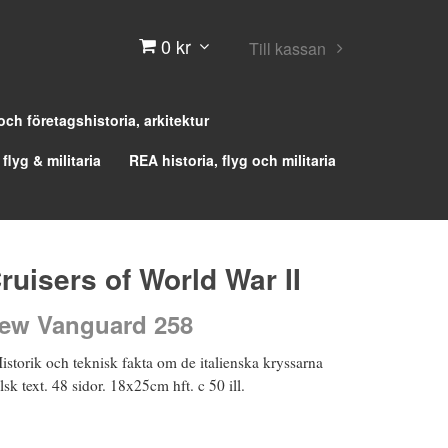
0 kr
Till kassan
 och företagshistoria, arkitektur
 flyg & militaria
REA historia, flyg och militaria
Cruisers of World War II
ew Vanguard 258
istorik och teknisk fakta om de italienska kryssarna
sk text. 48 sidor. 18x25cm hft. c 50 ill.