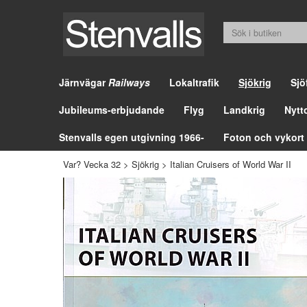
Järnvägar
Railways
Lokaltrafik
Sjökrig
Sjö
Jubileums-erbjudande
Flyg
Landkrig
Nytt
Stenvalls egen utgivning 1966-
Foton och vykort
Var? Vecka 32
>
Sjökrig
>
Italian Cruisers of World War II