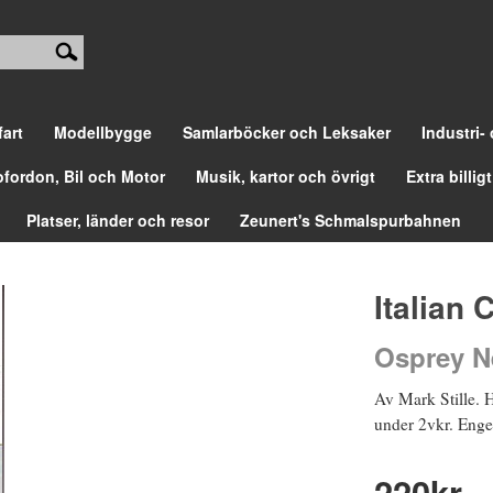
fart
Modellbygge
Samlarböcker och Leksaker
Industri-
ofordon, Bil och Motor
Musik, kartor och övrigt
Extra billigt
Platser, länder och resor
Zeunert's Schmalspurbahnen
Italian 
Osprey N
Av Mark Stille. H
under 2vkr. Engel
220
kr