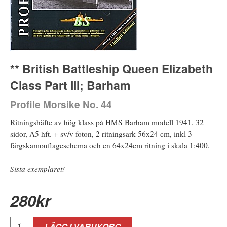
** British Battleship Queen Elizabeth
Class Part III; Barham
Profile Morsike No. 44
Ritningshäfte av hög klass på HMS Barham modell 1941. 32
sidor, A5 hft. + sv/v foton, 2 ritningsark 56x24 cm, inkl 3-
färgskamouflageschema och en 64x24cm ritning i skala 1:400.
Sista exemplaret!
280
kr
LÄGG I VARUKORG