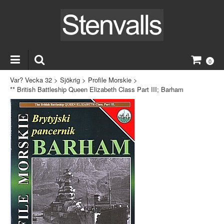
0
Var? Vecka 32
>
Sjökrig
>
Profile Morskie
>
** British Battleship Queen Elizabeth Class Part III; Barham