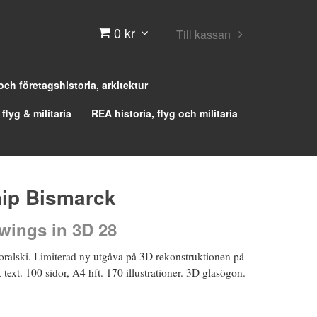
0 kr
Till kassan
 och företagshistoria, arkitektur
 flyg & militaria
REA historia, flyg och militaria
hip Bismarck
wings in 3D 28
alski. Limiterad ny utgåva på 3D rekonstruktionen på
text. 100 sidor, A4 hft. 170 illustrationer. 3D glasögon.