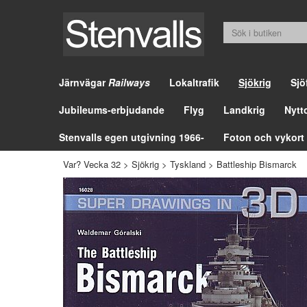
Järnvägar
Railways
Lokaltrafik
Sjökrig
Sjö
Jubileums-erbjudande
Flyg
Landkrig
Nytt
Stenvalls egen utgivning 1966-
Foton och vykort
Var? Vecka 32
>
Sjökrig
>
Tyskland
>
Battleship Bismarck