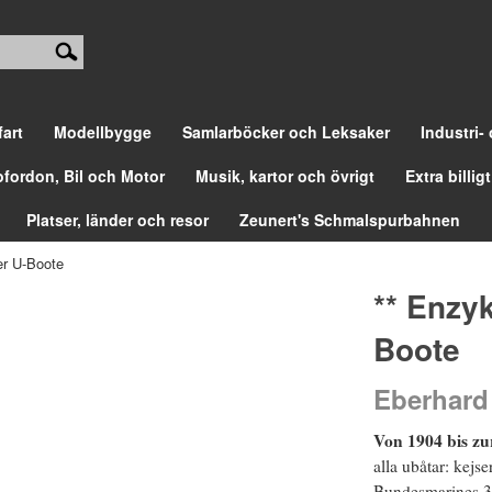
fart
Modellbygge
Samlarböcker och Leksaker
Industri-
ofordon, Bil och Motor
Musik, kartor och övrigt
Extra billigt
Platser, länder och resor
Zeunert's Schmalspurbahnen
er U-Boote
** Enzy
Boote
Eberhard
Von 1904 bis z
alla ubåtar: kejs
Bundesmarines 37