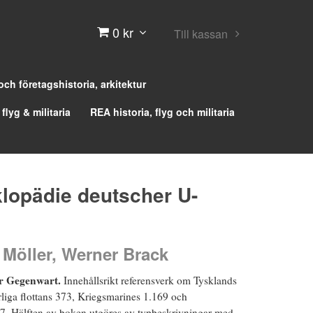
0 kr
Till kassan
 och företagshistoria, arkitektur
 flyg & militaria
REA historia, flyg och militaria
klopädie deutscher U-
 Möller, Werner Brack
ur Gegenwart.
Innehållsrikt referensverk om Tysklands
erliga flottans 373, Kriegsmarines 1.169 och
. Hälften av boken utgöres av typbeskrivningar med