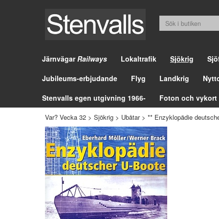
Järnvägar
Railways
Lokaltrafik
Sjökrig
Sjö
Jubileums-erbjudande
Flyg
Landkrig
Nytt
Stenvalls egen utgivning 1966-
Foton och vykort
Var? Vecka 32
>
Sjökrig
>
Ubåtar
>
** Enzyklopädie deutsch