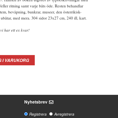
/eller ritning samt varje båts öde. Resten behandlar
tem, beväpning, bunkrar, museer, den österrikisk-
 ubåtar, med mera. 304 sidor 23x27 cm, 240 ill, kart.
 vi har ett ex kvar!
 I VARUKORG
Nyhetsbrev
Registrera
Avregistrera