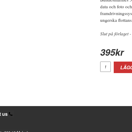
data och foto och
framdrivningssys
ungerska flottans
Slut på förlaget -
395
kr
LÄGG
t us