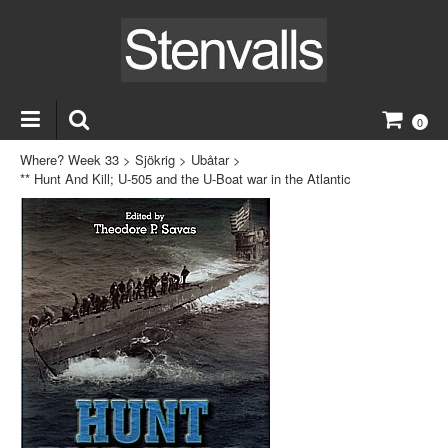
0
Where? Week 33
>
Sjökrig
>
Ubåtar
>
** Hunt And Kill; U-505 and the U-Boat war in the Atlantic