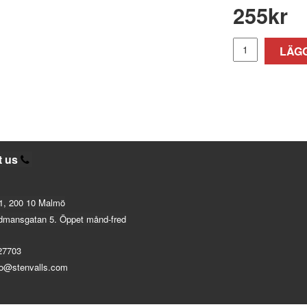
255
kr
LÄGG
t us
1, 200 10 Malmö
dmansgatan 5. Öppet månd-fred
27703
fo@stenvalls.com