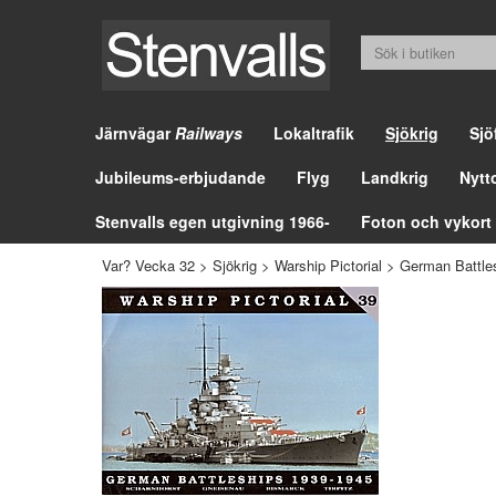
Järnvägar
Railways
Lokaltrafik
Sjökrig
Sjö
Jubileums-erbjudande
Flyg
Landkrig
Nytt
Stenvalls egen utgivning 1966-
Foton och vykort
Var? Vecka 32
>
Sjökrig
>
Warship Pictorial
>
German Battle