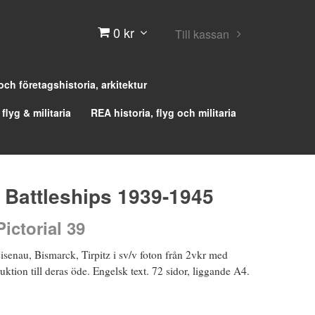
0 kr
Till kassan
 och företagshistoria, arkitektur
 flyg & militaria
REA historia, flyg och militaria
Battleships 1939-1945
ictorial 39
senau, Bismarck, Tirpitz i sv/v foton från 2vkr med
ruktion till deras öde. Engelsk text. 72 sidor, liggande A4.