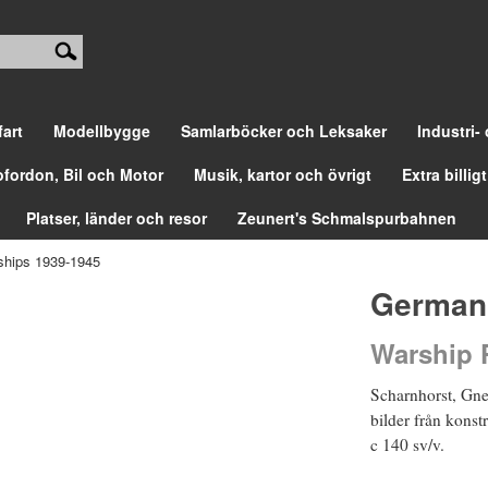
fart
Modellbygge
Samlarböcker och Leksaker
Industri-
ofordon, Bil och Motor
Musik, kartor och övrigt
Extra billigt
Platser, länder och resor
Zeunert's Schmalspurbahnen
ships 1939-1945
German 
Warship P
Scharnhorst, Gnei
bilder från konst
c 140 sv/v.