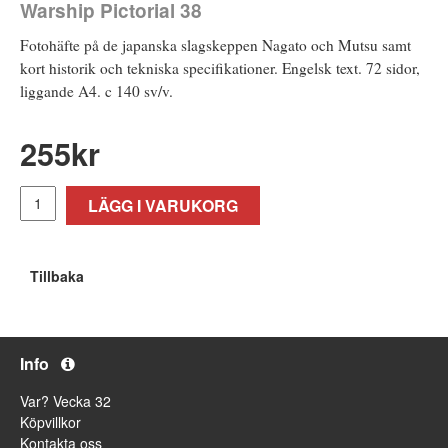
Warship Pictorial 38
Fotohäfte på de japanska slagskeppen Nagato och Mutsu samt
kort historik och tekniska specifikationer. Engelsk text. 72 sidor,
liggande A4. c 140 sv/v.
255
kr
LÄGG I VARUKORG
Tillbaka
Info
Var? Vecka 32
Köpvillkor
Kontakta oss