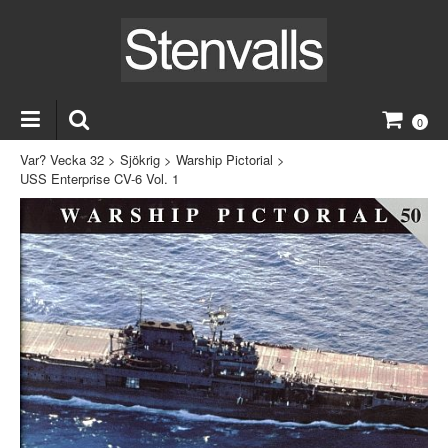
0
Var? Vecka 32
>
Sjökrig
>
Warship Pictorial
>
USS Enterprise CV-6 Vol. 1