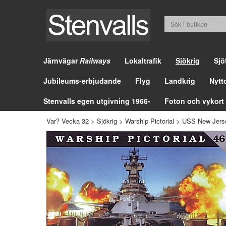
Järnvägar
Railways
Lokaltrafik
Sjökrig
Sjö
Jubileums-erbjudande
Flyg
Landkrig
Nytt
Stenvalls egen utgivning 1966-
Foton och vykort
Var? Vecka 32
>
Sjökrig
>
Warship Pictorial
>
USS New Jers