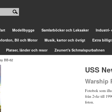
fart
Modellbygge
Samlarböcker och Leksaker
Industri-
ofordon, Bil och Motor
Musik, kartor och övrigt
Extra billigt
Platser, länder och resor
Zeunert's Schmalspurbahnen
ey BB-62
USS Ne
Warship P
Fotobok som illus
från 2vkr till 199
foton.