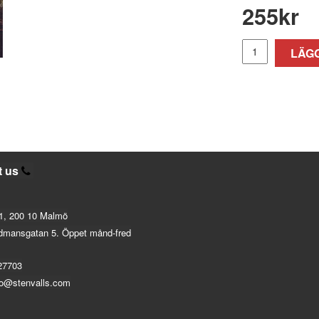
255
kr
LÄGG
t us
1, 200 10 Malmö
dmansgatan 5. Öppet månd-fred
27703
fo@stenvalls.com