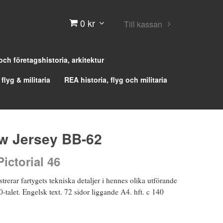
0 kr
Till kassan
 och företagshistoria, arkitektur
 flyg & militaria
REA historia, flyg och militaria
w Jersey BB-62
ictorial 46
trerar fartygets tekniska detaljer i hennes olika utförande
0-talet. Engelsk text. 72 sidor liggande A4. hft. c 140