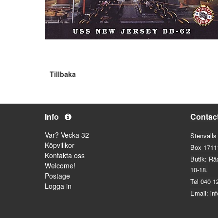
Tillbaka
Info
Contac
Var? Vecka 32
Stenvalls
Köpvillkor
Box 1711
Kontakta oss
Butik: Rå
Welcome!
10-18.
Postage
Tel 040 1
Logga in
Email: in