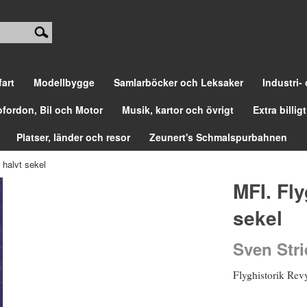
fart
Modellbygge
Samlarböcker och Leksaker
Industri-
ofordon, Bil och Motor
Musik, kartor och övrigt
Extra billigt
Platser, länder och resor
Zeunert's Schmalspurbahnen
 halvt sekel
MFI. Fly
sekel
Sven Stri
Flyghistorik Revy 