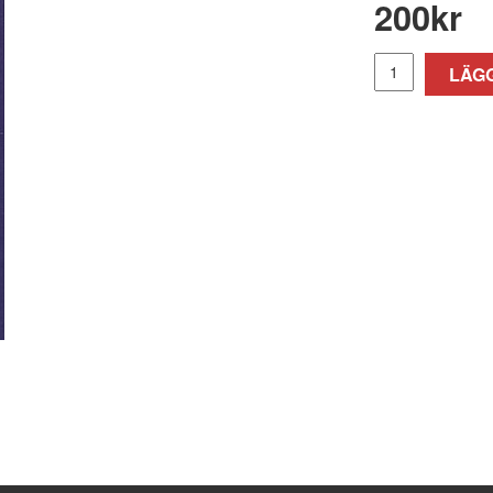
200
kr
LÄGG