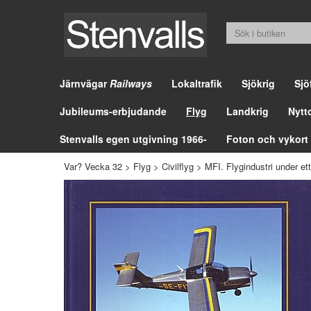
Järnvägar
Railways
Lokaltrafik
Sjökrig
Sjö
Jubileums-erbjudande
Flyg
Landkrig
Nytt
Stenvalls egen utgivning 1966-
Foton och vykort
Var? Vecka 32
>
Flyg
>
Civilflyg
>
MFI. Flygindustri under ett