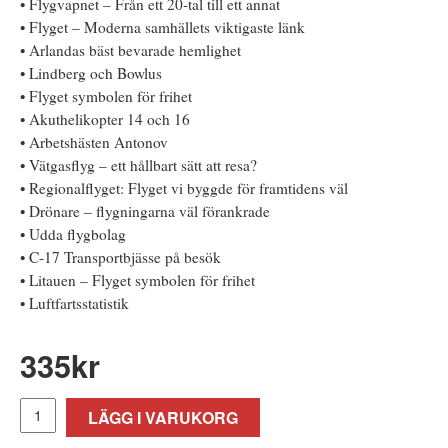
• Flygvapnet – Från ett 20-tal till ett annat
• Flyget – Moderna samhällets viktigaste länk
• Arlandas bäst bevarade hemlighet
• Lindberg och Bowlus
• Flyget symbolen för frihet
• Akuthelikopter 14 och 16
• Arbetshästen Antonov
• Vätgasflyg – ett hållbart sätt att resa?
• Regionalflyget: Flyget vi byggde för framtidens väl
• Drönare – flygningarna väl förankrade
• Udda flygbolag
• C-17 Transportbjässe på besök
• Litauen – Flyget symbolen för frihet
• Luftfartsstatistik
335
kr
LÄGG I VARUKORG