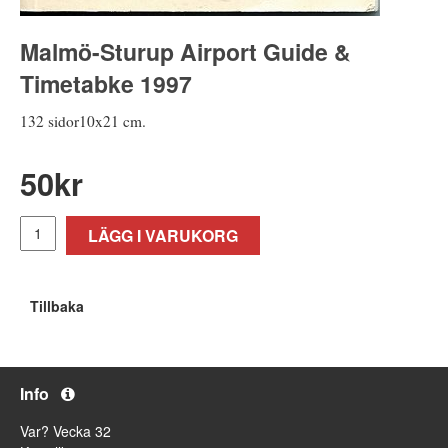
Malmö-Sturup Airport Guide &
Timetabke 1997
132 sidor10x21 cm.
50
kr
LÄGG I VARUKORG
Tillbaka
Info
Var? Vecka 32