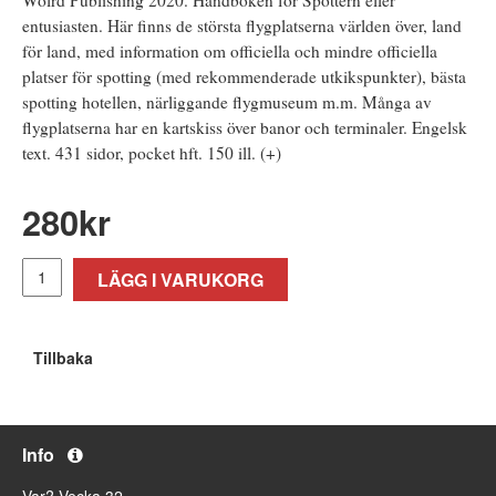
entusiasten. Här finns de största flygplatserna världen över, land
för land, med information om officiella och mindre officiella
platser för spotting (med rekommenderade utkikspunkter), bästa
spotting hotellen, närliggande flygmuseum m.m. Många av
flygplatserna har en kartskiss över banor och terminaler. Engelsk
text. 431 sidor, pocket hft. 150 ill. (+)
280
kr
LÄGG I VARUKORG
Tillbaka
Info
Var? Vecka 32