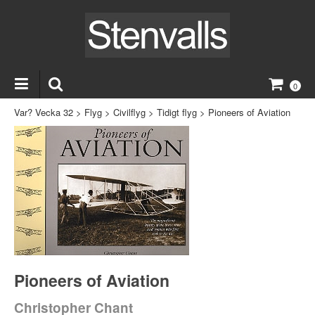
0
Var? Vecka 32
>
Flyg
>
Civilflyg
>
Tidigt flyg
>
Pioneers of Aviation
Pioneers of Aviation
Christopher Chant