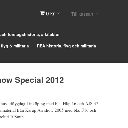
0 kr
Till kassan
 och företagshistoria, arkitektur
 flyg & militaria
REA historia, flyg och militaria
Show Special 2012
 huvudflygdag Linköping med bla. Hkp 16 och AJS 37
amaterial från Karup Air show 2005 med bla. F16 och
eltid 108min