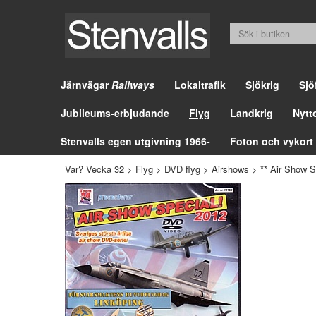
Järnvägar
Railways
Lokaltrafik
Sjökrig
Sjö
Jubileums-erbjudande
Flyg
Landkrig
Nytt
Stenvalls egen utgivning 1966-
Foton och vykort
Var? Vecka 32
>
Flyg
>
DVD flyg
>
Airshows
>
** Air Show S