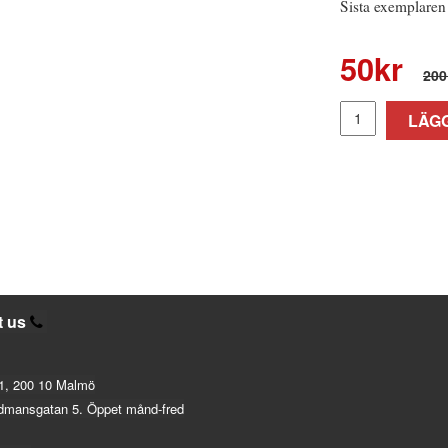
Sista exemplaren
50
kr
200
LÄGG
t us
1, 200 10 Malmö
dmansgatan 5. Öppet månd-fred