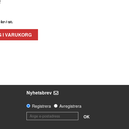
!
 kr
/ st.
 I VARUKORG
Nyhetsbrev
Registrera
Avregistrera
OK