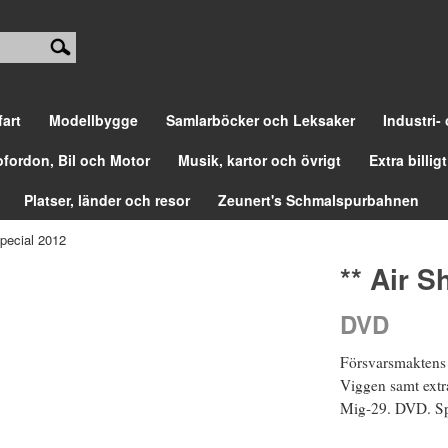
fart
Modellbygge
Samlarböcker och Leksaker
Industri-
ofordon, Bil och Motor
Musik, kartor och övrigt
Extra billigt
Platser, länder och resor
Zeunert's Schmalspurbahnen
pecial 2012
** Air 
DVD
Försvarsmaktens
Viggen samt extr
Mig-29. DVD. Sp