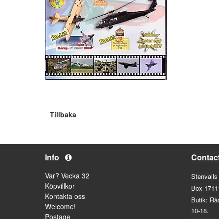
Tillbaka
Info
Contac
Var? Vecka 32
Stenvalls
Köpvillkor
Box 1711
Kontakta oss
Butik: Rå
Welcome!
10-18.
Postage