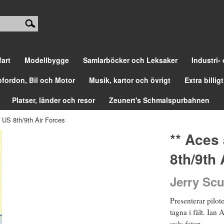
fart
Modellbygge
Samlarböcker och Leksaker
Industri-
ofordon, Bil och Motor
Musik, kartor och övrigt
Extra billigt
Platser, länder och resor
Zeunert's Schmalspurbahnen
e US 8th/9th Air Forces
** Aces 
8th/9th 
Jerry Scu
Presenterar pilot
tagna i fält. Ian
sv/v foton.