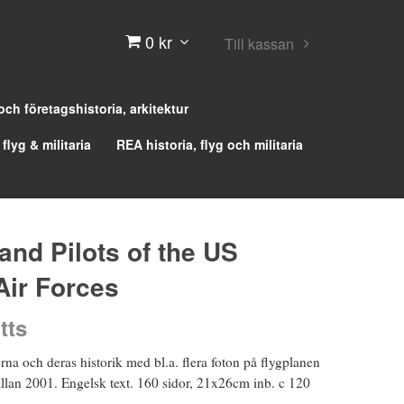
0 kr
Till kassan
 och företagshistoria, arkitektur
 flyg & militaria
REA historia, flyg och militaria
and Pilots of the US
Air Forces
tts
erna och deras historik med bl.a. flera foton på flygplanen
 Allan 2001. Engelsk text. 160 sidor, 21x26cm inb. c 120