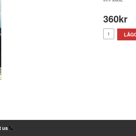
360
kr
LÄGG
t us