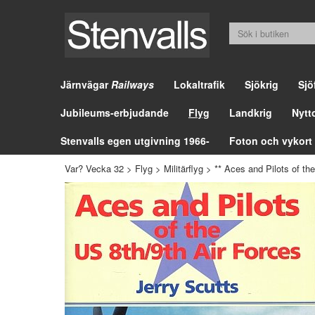
Järnvägar
Railways
Lokaltrafik
Sjökrig
Sjö
Jubileums-erbjudande
Flyg
Landkrig
Nytt
Stenvalls egen utgivning 1966-
Foton och vykort
Var? Vecka 32
>
Flyg
>
Militärflyg
>
** Aces and Pilots of th