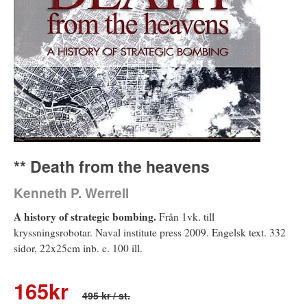
** Death from the heavens
Kenneth P. Werrell
A history of strategic bombing.
Från 1vk. till
kryssningsrobotar. Naval institute press 2009. Engelsk text. 332
sidor, 22x25cm inb. c. 100 ill.
165
kr
495 kr
/ st.