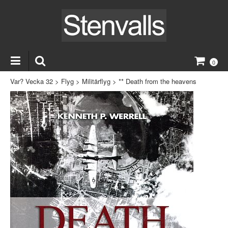
0
Var? Vecka 32
>
Flyg
>
Militärflyg
>
** Death from the heavens