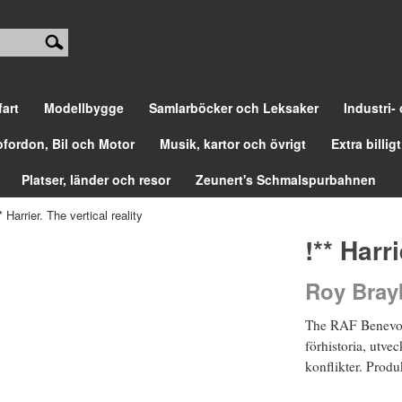
fart
Modellbygge
Samlarböcker och Leksaker
Industri-
ofordon, Bil och Motor
Musik, kartor och övrigt
Extra billigt
Platser, länder och resor
Zeunert's Schmalspurbahnen
* Harrier. The vertical reality
!** Harr
Roy Bray
The RAF Benevole
förhistoria, utvec
konflikter. Produk