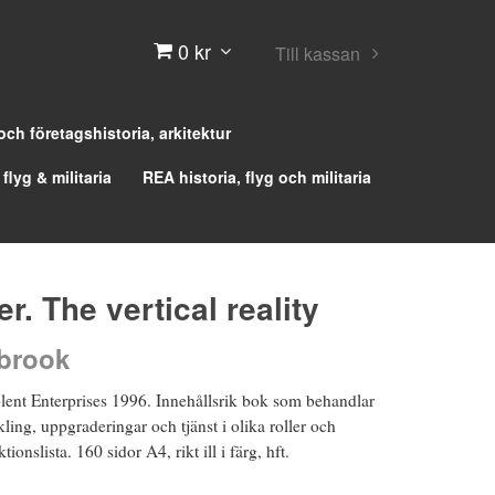
0 kr
Till kassan
 och företagshistoria, arkitektur
 flyg & militaria
REA historia, flyg och militaria
ier. The vertical reality
brook
nt Enterprises 1996. Innehållsrik bok som behandlar
kling, uppgraderingar och tjänst i olika roller och
tionslista. 160 sidor A4, rikt ill i färg, hft.