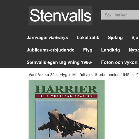
Järnvägar
Railways
Lokaltrafik
Sjökrig
Sjö
Jubileums-erbjudande
Flyg
Landkrig
Nytt
Stenvalls egen utgivning 1966-
Foton och vykort
Var? Vecka 32
>
Flyg
>
Militärflyg
>
Storbritannien 1945-
>
!*