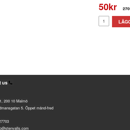
50
kr
270
LÄGG
t us
1, 200 10 Malmö
dmansgatan 5. Öppet månd-fred
27703
fo@stenvalls.com