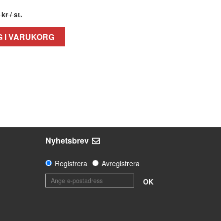
 kr
/ st.
 I VARUKORG
Nyhetsbrev
Registrera
Avregistrera
OK