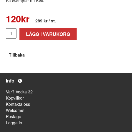
Ett exemplar till Rea.
120
kr
289 kr
/ st.
LÄGG I VARUKORG
Tillbaka
Info
Var? Vecka 32
Köpvillkor
Kontakta oss
Welcome!
Postage
Logga in