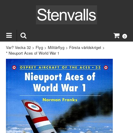
0
Var? Vecka 32
>
Flyg
>
Militärflyg
>
Första världskriget
>
* Nieuport Aces of World War 1