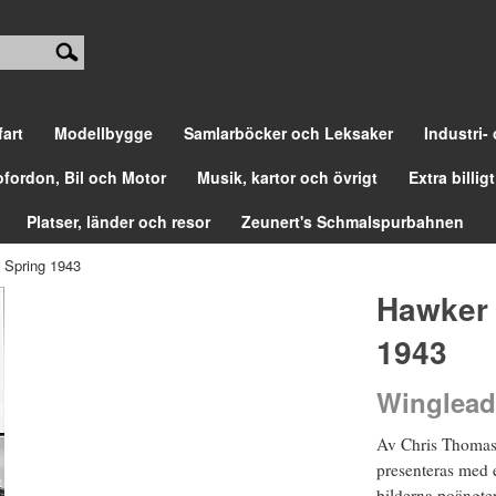
fart
Modellbygge
Samlarböcker och Leksaker
Industri-
ofordon, Bil och Motor
Musik, kartor och övrigt
Extra billigt
Platser, länder och resor
Zeunert's Schmalspurbahnen
 Spring 1943
Hawker 
1943
Winglead
Av Chris Thomas.
presenteras med e
bilderna poängter