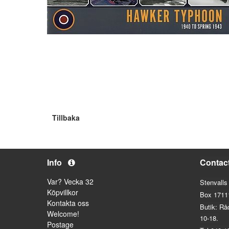
Tillbaka
Info
Contac
Var? Vecka 32
Stenvalls
Köpvillkor
Box 1711
Kontakta oss
Butik: Rå
Welcome!
10-18.
Postage