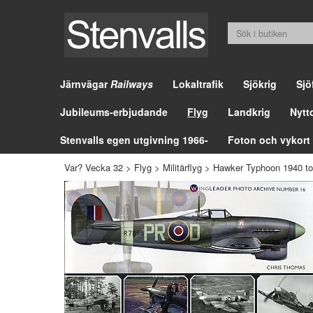
Järnvägar
Railways
Lokaltrafik
Sjökrig
Sjö
Jubileums-erbjudande
Flyg
Landkrig
Nytt
Stenvalls egen utgivning 1966-
Foton och vykort
Var? Vecka 32
>
Flyg
>
Militärflyg
>
Hawker Typhoon 1940 to