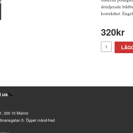
detaljerade bild
korrekthet. Engel
320
kr
LÄGG
t us
1, 200 10 Malmö
dmansgatan 5. Öppet månd-fred