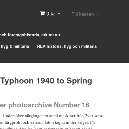
0 kr
Till kassan
 och företagshistoria, arkitektur
 flyg & militaria
REA historia, flyg och militaria
Typhoon 1940 to Spring
er photoarchive Number 16
 Undersöker närgånget ett antal maskiner från 2vkr som
n färgprofil och externa foton tagna under kriget. På
as viktiga detaljer (som antenner m.m.) samt bär på