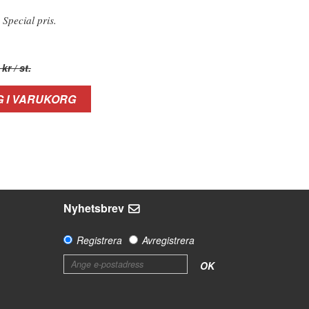
 Special pris.
 kr
/ st.
 I VARUKORG
Nyhetsbrev
Registrera
Avregistrera
OK