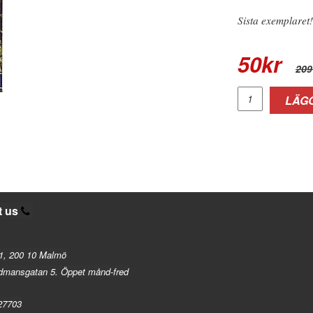
Sista exemplaret!
50
kr
209
LÄGG
t us
1, 200 10 Malmö
dmansgatan 5. Öppet månd-fred
27703