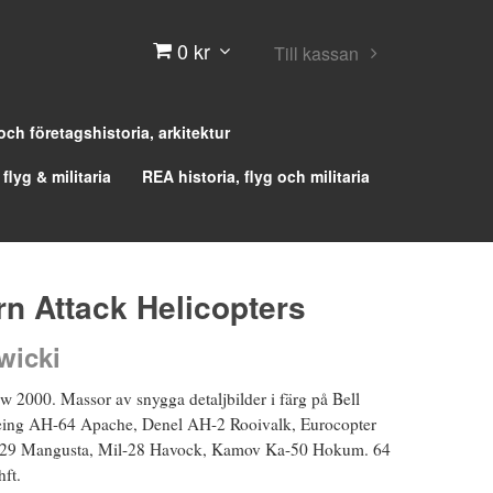
0 kr
Till kassan
 och företagshistoria, arkitektur
 flyg & militaria
REA historia, flyg och militaria
rn Attack Helicopters
wicki
w 2000. Massor av snygga detaljbilder i färg på Bell
ing AH-64 Apache, Denel AH-2 Rooivalk, Eurocopter
129 Mangusta, Mil-28 Havock, Kamov Ka-50 Hokum. 64
ft.