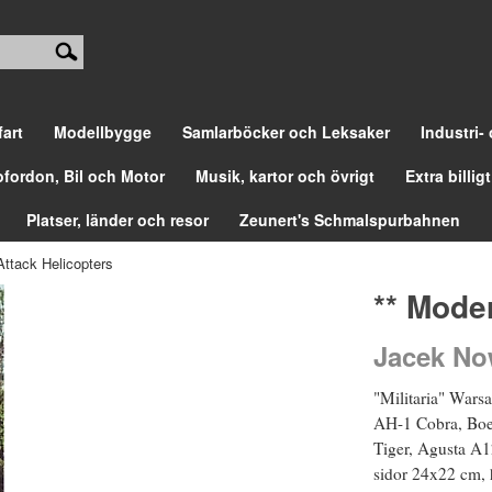
fart
Modellbygge
Samlarböcker och Leksaker
Industri-
ofordon, Bil och Motor
Musik, kartor och övrigt
Extra billigt
Platser, länder och resor
Zeunert's Schmalspurbahnen
Attack Helicopters
** Mode
Jacek No
"Militaria" Warsa
AH-1 Cobra, Boe
Tiger, Agusta A
sidor 24x22 cm, h