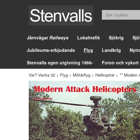
Järnvägar
Railways
Lokaltrafik
Sjökrig
Sjö
Jubileums-erbjudande
Flyg
Landkrig
Nytt
Stenvalls egen utgivning 1966-
Foton och vykort
Var? Vecka 32
>
Flyg
>
Militärflyg
>
Helikoptrar
>
** Modern 