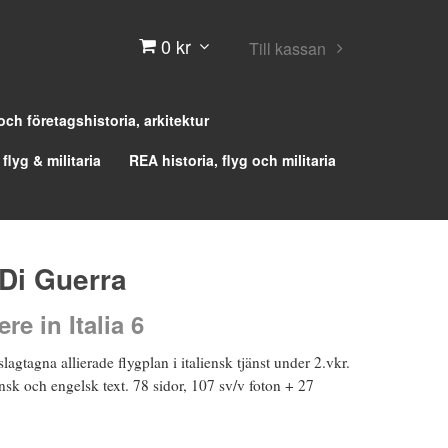
0 kr
Till kassan
 och företagshistoria, arkitektur
 flyg & militaria
REA historia, flyg och militaria
 Di Guerra
ere in Italia 6
lagtagna allierade flygplan i italiensk tjänst under 2.vkr.
ensk och engelsk text. 78 sidor, 107 sv/v foton + 27