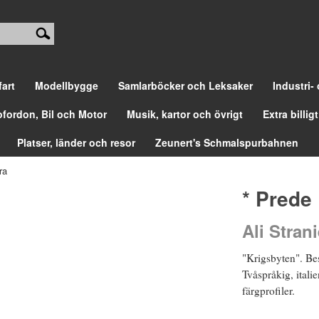
fart
Modellbygge
Samlarböcker och Leksaker
Industri-
ofordon, Bil och Motor
Musik, kartor och övrigt
Extra billigt
Platser, länder och resor
Zeunert's Schmalspurbahnen
ra
* Prede
Ali Strani
"Krigsbyten". Bes
Tvåspråkig, itali
färgprofiler.