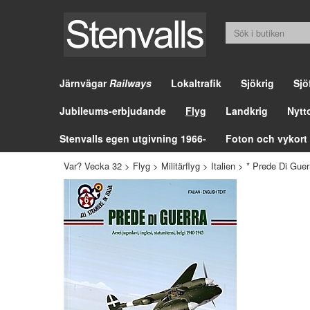
Järnvägar
Railways
Lokaltrafik
Sjökrig
Sjö
Jubileums-erbjudande
Flyg
Landkrig
Nytt
Stenvalls egen utgivning 1966-
Foton och vykort
Var? Vecka 32
>
Flyg
>
Militärflyg
>
Italien
>
* Prede Di Guer