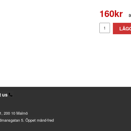
160
kr
3
LÄGG
t us
1, 200 10 Malmö
dmansgatan 5. Öppet månd-fred