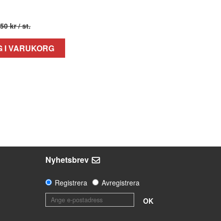
50 kr
/ st.
 I VARUKORG
Nyhetsbrev
Registrera
Avregistrera
OK