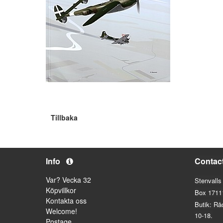
Tillbaka
Info
Contac
Var? Vecka 32
Stenvalls
Köpvillkor
Box 1711
Kontakta oss
Butik: Rå
Welcome!
10-18.
Postage