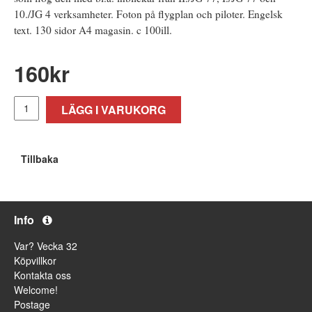
10./JG 4 verksamheter. Foton på flygplan och piloter. Engelsk
text. 130 sidor A4 magasin. c 100ill.
160
kr
LÄGG I VARUKORG
Tillbaka
Info
Var? Vecka 32
Köpvillkor
Kontakta oss
Welcome!
Postage