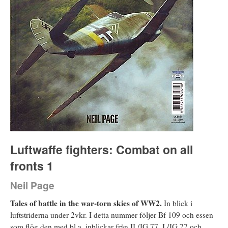
Luftwaffe fighters: Combat on all
fronts 1
Neil Page
Tales of battle in the war-torn skies of WW2.
In blick i
luftstriderna under 2vkr. I detta nummer följer Bf 109 och essen
som flög den med bl.a. inblickar från II./JG 77, I./JG 77 och