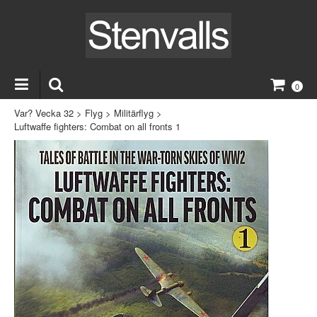
0
Var? Vecka 32
>
Flyg
>
Militärflyg
>
Luftwaffe fighters: Combat on all fronts 1