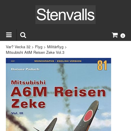
0
Var? Vecka 32
>
Flyg
>
Militärflyg
>
Mitsubishi A6M Reisen Zeke Vol.3